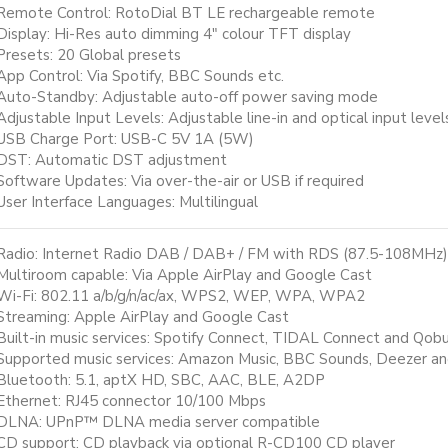
Remote Control: RotoDial BT LE rechargeable remote
Display: Hi-Res auto dimming 4″ colour TFT display
Presets: 20 Global presets
App Control: Via Spotify, BBC Sounds etc.
Auto-Standby: Adjustable auto-off power saving mode
Adjustable Input Levels: Adjustable line-in and optical input level
USB Charge Port: USB-C 5V 1A (5W)
DST: Automatic DST adjustment
Software Updates: Via over-the-air or USB if required
User Interface Languages: Multilingual
Radio: Internet Radio DAB / DAB+ / FM with RDS (87.5-108MHz)
Multiroom capable: Via Apple AirPlay and Google Cast
Wi-Fi: 802.11 a/b/g/n/ac/ax, WPS2, WEP, WPA, WPA2
Streaming: Apple AirPlay and Google Cast
Built-in music services: Spotify Connect, TIDAL Connect and Qob
Supported music services: Amazon Music, BBC Sounds, Deezer a
Bluetooth: 5.1, aptX HD, SBC, AAC, BLE, A2DP
Ethernet: RJ45 connector 10/100 Mbps
DLNA: UPnP™ DLNA media server compatible
CD support: CD playback via optional R-CD100 CD player