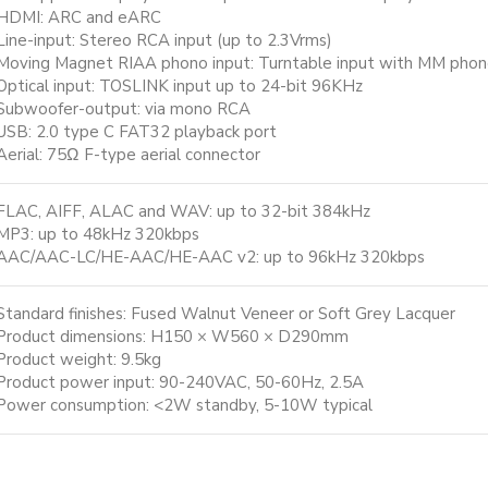
HDMI: ARC and eARC
Line-input: Stereo RCA input (up to 2.3Vrms)
Moving Magnet RIAA phono input: Turntable input with MM phon
Optical input: TOSLINK input up to 24-bit 96KHz
Subwoofer-output: via mono RCA
USB: 2.0 type C FAT32 playback port
Aerial: 75Ω F-type aerial connector
FLAC, AIFF, ALAC and WAV: up to 32-bit 384kHz
MP3: up to 48kHz 320kbps
AAC/AAC-LC/HE-AAC/HE-AAC v2: up to 96kHz 320kbps
Standard finishes: Fused Walnut Veneer or Soft Grey Lacquer
Product dimensions: H150 × W560 × D290mm
Product weight: 9.5kg
Product power input: 90-240VAC, 50-60Hz, 2.5A
Power consumption: <2W standby, 5-10W typical