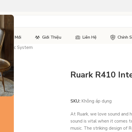
Tin Tức Mới
Giới Thiệu
Liên Hệ
Chính 
ed Music System
Ruark R410 Int
SKU:
Không áp dụng
At Ruark, we love sound and h
sound is vital when it comes 
music. The striking design of