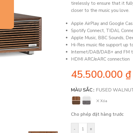
tirelessly to ensure that it fu
closer to the music you love.
Apple AirPlay and Google Cas
Spotify Connect, TIDAL Conne
Apple Music, BBC Sounds, De
Hi-Res music file support up 
Internet/DAB/DAB+ and FM t
HDMI ARC/eARC connection
45.500.000
₫
MÀU SẮC
FUSED WALNU
Xóa
Cho phép đặt hàng trước
-
+