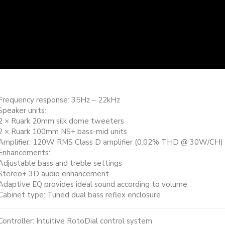
Frequency response: 35Hz – 22kHz
Speaker units:
2 × Ruark 20mm silk dome tweeters
2 × Ruark 100mm NS+ bass-mid units
Amplifier: 120W RMS Class D amplifier (0.02% THD @ 30W/CH)
Enhancements:
Adjustable bass and treble settings
Stereo+ 3D audio enhancement
Adaptive EQ provides ideal sound according to volume
Cabinet type: Tuned dual bass reflex enclosure
Controller: Intuitive RotoDial control system