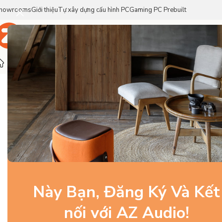
howrooms
Giới thiệu
Tự xây dựng cấu hình PC
Gaming PC Prebuilt
Trang Chủ
Sản Phẩm
Thương Hiệu
Trang chủ
/
Loa
/
Loa Home Thông Minh
/
Ruark R410 Integrat
Này Bạn, Đăng Ký Và Kết
nối với AZ Audio!