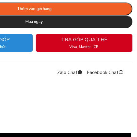
Thêm vào giỏ hàng
Mua ngay
 GÓP
TRẢ GÓP QUA THẺ
phút
Visa, Master, JCB
Zalo Chat
Facebook Chat