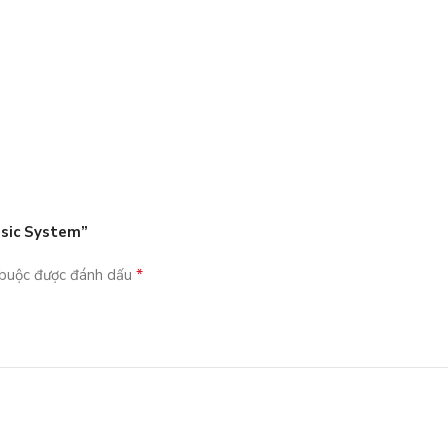
usic System”
*
 buộc được đánh dấu