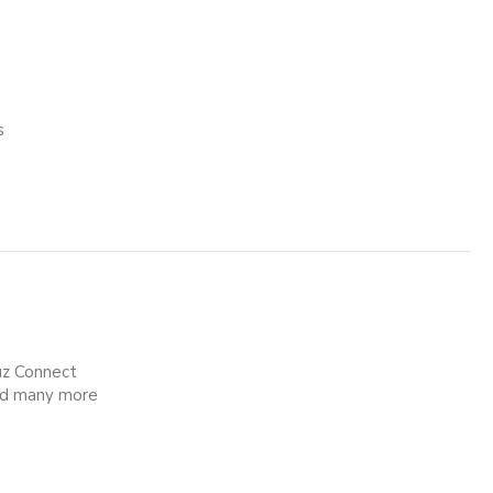
s
uz Connect
nd many more