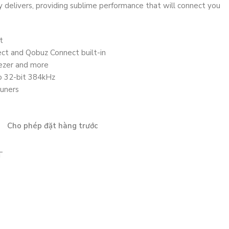
lly delivers, providing sublime performance that will connect you
t
ct and Qobuz Connect built-in
ezer and more
to 32-bit 384kHz
uners
Cho phép đặt hàng trước
T