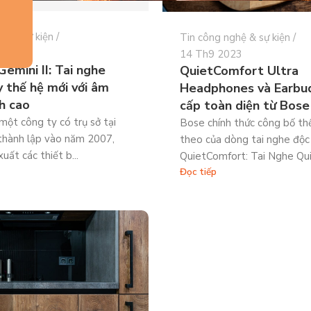
hệ & sự kiện
Tin công nghệ & sự kiện
3
14 Th9 2023
Gemini II: Tai nghe
QuietComfort Ultra
 thế hệ mới với âm
Headphones và Earbu
h cao
cấp toàn diện từ Bose
một công ty có trụ sở tại
Bose chính thức công bố thế
thành lập vào năm 2007,
theo của dòng tai nghe độc
uất các thiết b...
QuietComfort: Tai Nghe Qui
Đọc tiếp