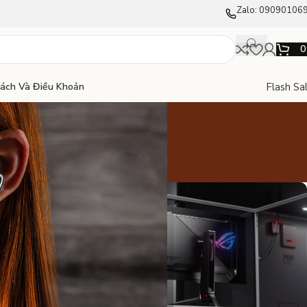
Zalo: 09090106
Flash Sa
Sách Và Điều Khoản
AZ Audio
0