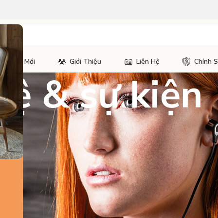
Tin Tức Mới
Giới Thiệu
Liên Hệ
Chính 
hệ & sự kiện
AZ Audio
0