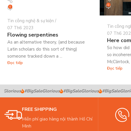
0
0
Tin công nghệ & sự kiện
Tin công ng
07 Th6 2023
07 Th6 202
Flowing serpentines
Here com
As an alternative theory, (and because
So how did 
Latin scholars do this sort of thing)
so incohere
someone tracked down a ...
McClintock, 
Đọc tiếp
Đọc tiếp
eGlorious
#BigSaleGlorious
#BigSaleGlorious
#BigSaleGlorio
FREE SHIPPING
Miễn phí giao hàng nội thành Hồ Chí
Minh