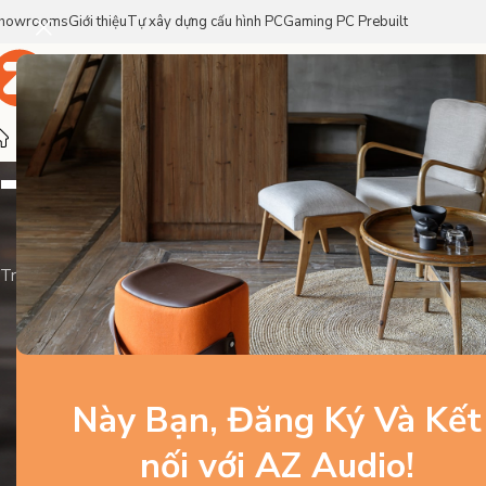
howrooms
Giới thiệu
Tự xây dựng cấu hình PC
Gaming PC Prebuilt
Trang Chủ
Sản Phẩm
Thương Hiệu
Tin công ng
Trang chủ
/
Tin công nghệ & sự kiện
Này Bạn, Đăng Ký Và Kết
AZ Audio
AZ Audio
nối với AZ Audio!
0
0