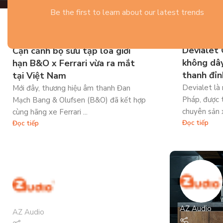
Be the first to learn about our latest trends
Tin công ng
Tin công nghệ & sự kiện
15 Th9 202
03 Th10 2023
Devialet 
Cận cảnh bộ sưu tập loa giới
không dây
hạn B&O x Ferrari vừa ra mắt
thanh đỉn
tại Việt Nam
Devialet là 
Mới đây, thương hiệu âm thanh Đan
Pháp, được 
Mạch Bang & Olufsen (B&O) đã kết hợp
chuyên sản x
cùng hãng xe Ferrari ...
Đọc tiếp
Đọc tiếp
AZ Audio
AZ Audio