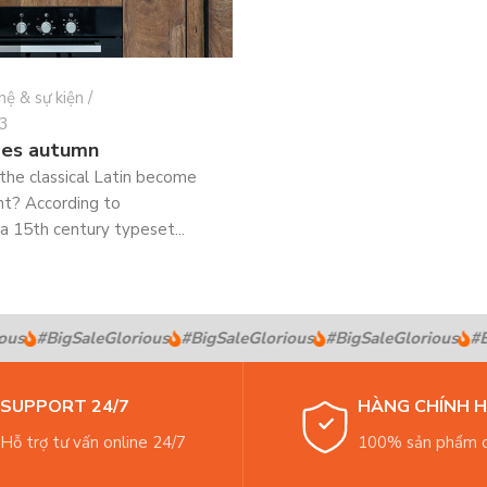
hệ & sự kiện
3
es autumn
the classical Latin become
nt? According to
a 15th century typeset...
us
#BigSaleGlorious
#BigSaleGlorious
#BigSaleGlorious
#Bi
SUPPORT 24/7
HÀNG CHÍNH 
Hỗ trợ tư vấn online 24/7
100% sản phẩm c