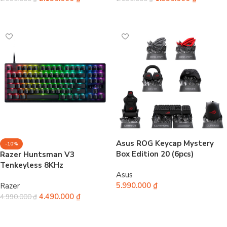
Chọn
Chọn
Asus ROG Keycap Mystery
-10%
Box Edition 20 (6pcs)
Razer Huntsman V3
Tenkeyless 8KHz
Asus
5.990.000
₫
Razer
4.490.000
₫
4.990.000
₫
Thêm vào giỏ hàng
Chọn