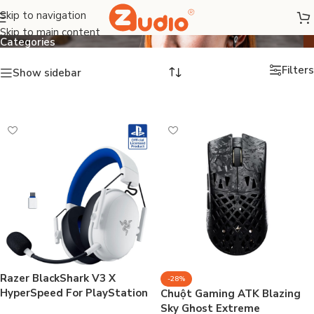
Gaming Gear
Skip to navigation
Skip to main content
Categories
Filters
Show sidebar
Razer BlackShark V3 X
-28%
HyperSpeed For PlayStation
Chuột Gaming ATK Blazing
Sky Ghost Extreme