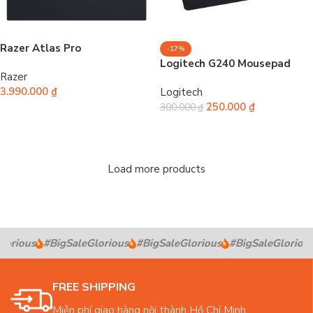
Razer Atlas Pro
-17%
Logitech G240 Mousepad
Razer
3.990.000
₫
Logitech
250.000
₫
300.000
₫
Chọn
Thêm vào giỏ hàng
Load more products
orious
#BigSaleGlorious
#BigSaleGlorious
#BigSaleGlorious
FREE SHIPPING
Miễn phí giao hàng nội thành Hồ Chí Minh