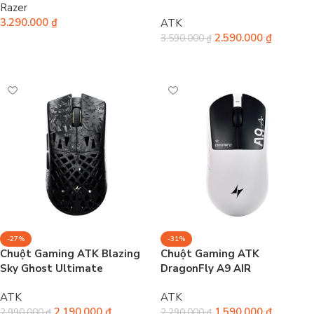
Razer
3.290.000
₫
ATK
2.590.000
₫
3.590.000
₫
Chọn
Chọn
-27%
-31%
Chuột Gaming ATK Blazing
Chuột Gaming ATK
Sky Ghost Ultimate
DragonFly A9 AIR
ATK
ATK
2.190.000
₫
1.590.000
₫
2.990.000
₫
2.290.000
₫