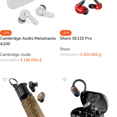
-15%
-11%
Cambridge Audio Melomania
Shure SE215 Pro
A100
Shure
Cambridge Audio
3.300.000
₫
3.690.000
₫
4.190.000
₫
4.950.000
₫
Chọn
Chọn