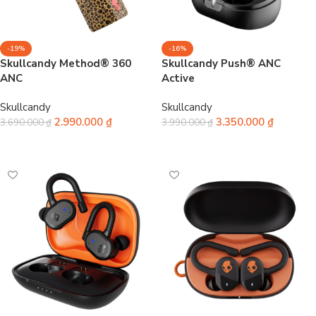
-19%
-16%
Skullcandy Method® 360
Skullcandy Push® ANC
ANC
Active
Skullcandy
Skullcandy
2.990.000
₫
3.350.000
₫
3.690.000
₫
3.990.000
₫
Chọn
Chọn