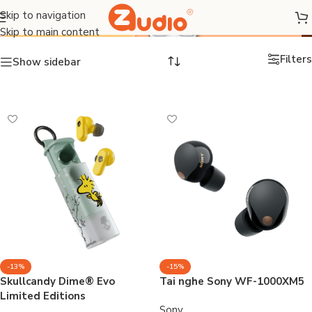
Tai nghe In-Ear
Skip to navigation
Skip to main content
Filters
Show sidebar
-13%
-15%
Skullcandy Dime® Evo
Tai nghe Sony WF-1000XM5
Limited Editions
Sony