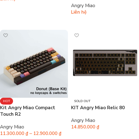
Angry Miao
Đọc tiếp
Liên hệ
Đọc tiếp
HOT
SOLD OUT
Kit Angry Miao Compact
KIT Angry Miao Relic 80
Touch R2
Angry Miao
Angry Miao
14.850.000
₫
11.300.000
₫
–
12.900.000
₫
Chọn