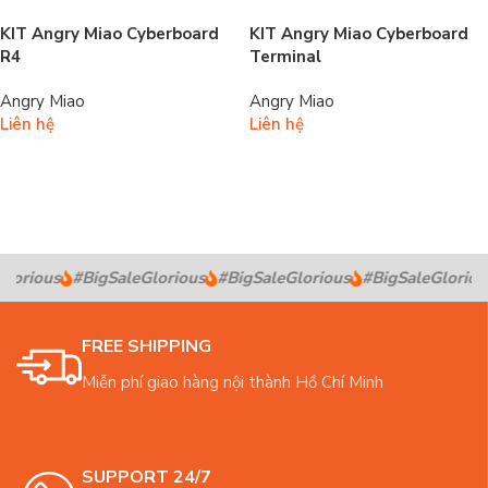
KIT Angry Miao Cyberboard
KIT Angry Miao Cyberboard
R4
Terminal
Angry Miao
Angry Miao
Liên hệ
Liên hệ
Đọc tiếp
Đọc tiếp
lorious
#BigSaleGlorious
#BigSaleGlorious
#BigSaleGlorious
FREE SHIPPING
Miễn phí giao hàng nội thành Hồ Chí Minh
SUPPORT 24/7