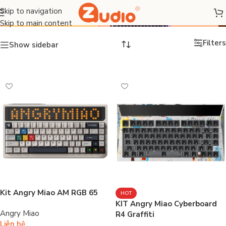
KIT bàn phím
Skip to navigation
Skip to main content
Filters
Show sidebar
Kit Angry Miao AM RGB 65
HOT
KIT Angry Miao Cyberboard
Angry Miao
R4 Graffiti
Liên hệ