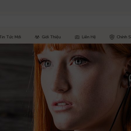
Tin Tức Mới
Giới Thiệu
Liên Hệ
Chính 
inh
Này Bạn, Đăng Ký Và Kết
gaming và âm thanh tạo nên một không gian
nối với AZ Audio!
đến cho bạn trải nghiệm mua sắm đẳng cấp. Hãy