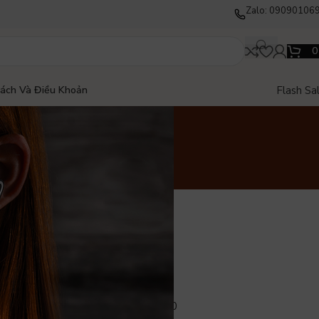
Zalo: 09090106
Flash Sa
Sách Và Điều Khoản
417 Nguyễn Thái Bình
Phường Bảy Hiền
TP.Hồ Chí Minh, 70000
Thứ Hai – Thứ Bảy
09:00 – 19:00