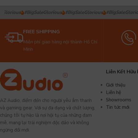
Glorious
#BigSaleGlorious
#BigSaleGlorious
#BigSaleGlorio
FREE SHIPPING
Miễn phí giao hàng nội thành Hồ Chí
Minh
Liên Kết Hữu 
Giới thiệu
Liên hệ
Showrooms
AZ Audio, điểm đến cho người yêu âm thanh
Tin tức mới
và gaming gear. Với sự đa dạng và chất lượng,
chúng tôi tự hào là nơi hội tụ của những đam
mê, mang lại trải nghiệm độc đáo và không
ngừng đổi mới.