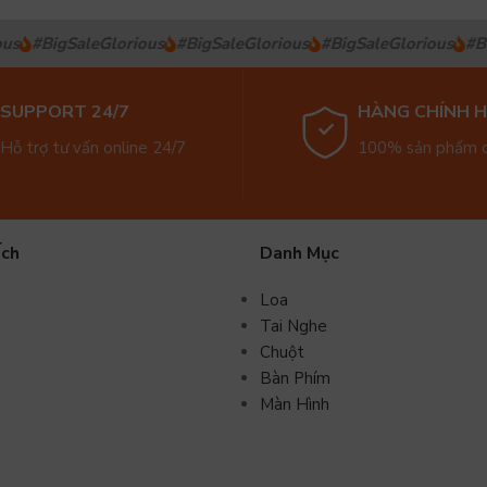
us
#BigSaleGlorious
#BigSaleGlorious
#BigSaleGlorious
#Bi
SUPPORT 24/7
HÀNG CHÍNH 
Hỗ trợ tư vấn online 24/7
100% sản phẩm c
Ích
Danh Mục
Loa
Tai Nghe
Chuột
Bàn Phím
Màn Hình