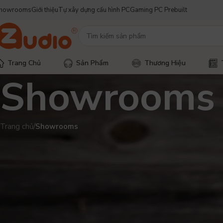
howrooms
Giới thiệu
Tự xây dựng cấu hình PC
Gaming PC Prebuilt
Trang Chủ
Sản Phẩm
Thương Hiệu
Showrooms
Trang chủ
/
Showrooms
Showroom Hồ Chí M
Chào mừng bạn đến với cửa hàng của chúng tôi, nơi mà đam mê 
độc đáo. Với sự đa dạng và chất lượng cao, chúng tôi hứa mang 