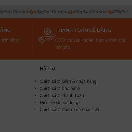
gSaleGlorious
#BigSaleGlorious
#BigSaleGlorious
#BigSaleGl
HÃNG
THANH TOÁN DỄ DÀNG
hính hãng
COD, chuyển khoản, thanh toán thẻ,
trả góp
Hỗ Trợ
Chính sách kiểm & nhận hàng
Chính sách bảo hành
Chính sách thanh toán
Điều khoản sử dụng
Chính sách đổi trả và hoàn tiền