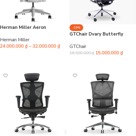
Herman Miller Aeron
-19%
GTChair Dvary Butterfly
Herman Miller
24.000.000
₫
–
32.000.000
₫
GTChair
15.000.000
₫
18.500.000
₫
Chọn
Chọn