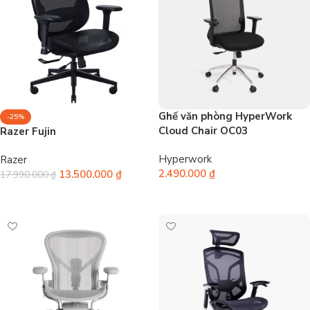
Ghế văn phòng HyperWork
-25%
Cloud Chair OC03
Razer Fujin
Hyperwork
Razer
2.490.000
₫
13.500.000
₫
17.990.000
₫
Chọn
Thêm vào giỏ hàng