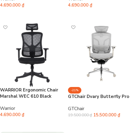
4.690.000
₫
4.690.000
₫
Thêm vào giỏ hàng
Thêm vào giỏ hàng
WARRIOR Ergonomic Chair
-21%
Marshal WEC 610 Black
GTChair Dvary Butterfly Pro
Warrior
GTChair
4.690.000
₫
15.500.000
₫
19.500.000
₫
Thêm vào giỏ hàng
Chọn