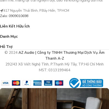
đam mê, mang lại trải nghiệm độc đáo và không ngừng đổi mới.
417 Nguyễn Thái Bình, P.Bảy Hiền, TP.HCM
Zalo: 0909010698
Liên Kết Hữu Ích
Danh Mục
Hỗ Trợ
© 2024
AZ Audio | Công ty TNHH Thương Mại Dịch Vụ Âm
Thanh A-Z
292/43 Xô Viết Nghệ Tĩnh, P.Thạnh Mỹ Tây, TP.Hồ Chí Minh
MST: 0313199464