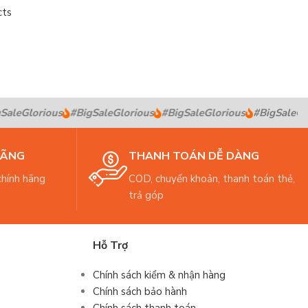
cts
leGlorious
#BigSaleGlorious
#BigSaleGlorious
#BigSaleGlor
HÃNG
THANH TOÁN DỄ DÀNG
hính hãng
COD, chuyển khoản, thanh toán thẻ,
trả góp
Hỗ Trợ
Chính sách kiểm & nhận hàng
Chính sách bảo hành