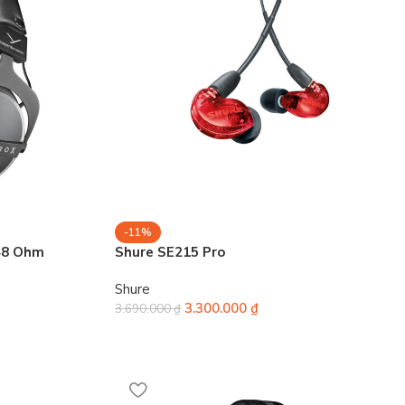
-11%
48 Ohm
Shure SE215 Pro
Shure
3.300.000
₫
3.690.000
₫