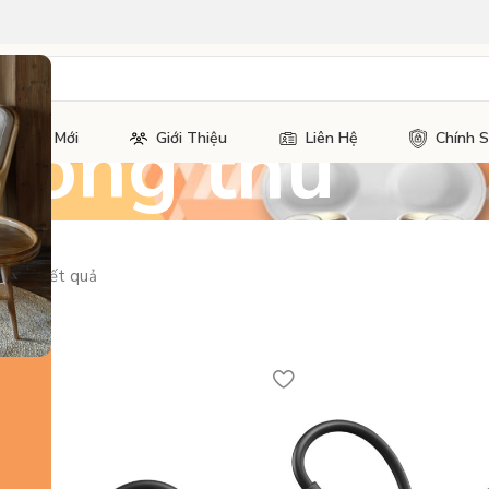
hòng thu
Tin Tức Mới
Giới Thiệu
Liên Hệ
Chính 
ủa 18 kết quả