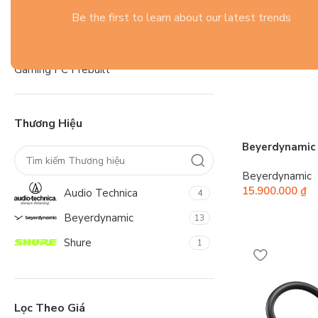
Laptop
Be the first to learn about our latest trends
Thiết Bị Thông Minh
Thiết Bị Streaming - Setup - Đèn LED
Webcam - Micro - Controller
Gaming PC Prebuilt
Thương Hiệu
Beyerdynamic 
Beyerdynamic
15.900.000
₫
Audio Technica
4
Beyerdynamic
13
Shure
1
Lọc Theo Giá