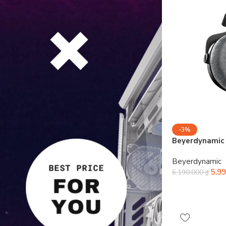
-3%
Beyerdynamic 
Beyerdynamic
5.9
6.190.000
₫