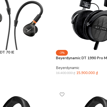
DT 70 IE
-3%
Beyerdynamic DT 1990 Pro M
Beyerdynamic
15.900.000
₫
16.400.000
₫