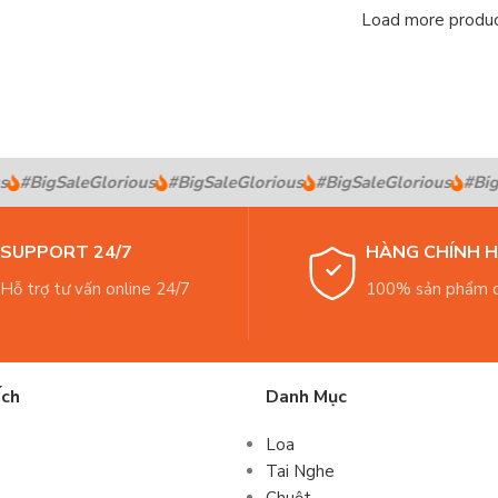
Load more produ
#BigSaleGlorious
#BigSaleGlorious
#BigSaleGlorious
#BigSa
SUPPORT 24/7
HÀNG CHÍNH 
Hỗ trợ tư vấn online 24/7
100% sản phẩm c
Ích
Danh Mục
Loa
Tai Nghe