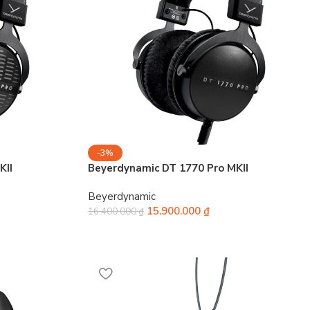
-3%
KII
Beyerdynamic DT 1770 Pro MKII
Beyerdynamic
15.900.000
₫
16.400.000
₫