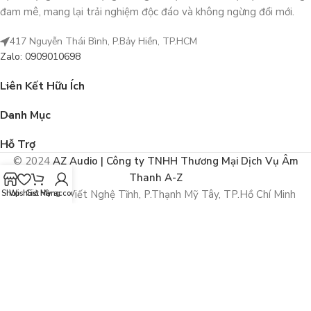
đam mê, mang lại trải nghiệm độc đáo và không ngừng đổi mới.
417 Nguyễn Thái Bình, P.Bảy Hiền, TP.HCM
Zalo: 0909010698
Liên Kết Hữu Ích
Danh Mục
Hỗ Trợ
© 2024
AZ Audio | Công ty TNHH Thương Mại Dịch Vụ Âm
Thanh A-Z
292/43 Xô Viết Nghệ Tĩnh, P.Thạnh Mỹ Tây, TP.Hồ Chí Minh
Shop
Wishlist
Giỏ Hàng
My account
MST: 0313199464