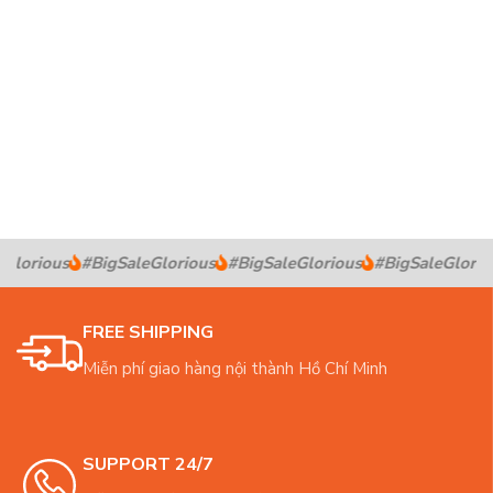
Glorious
#BigSaleGlorious
#BigSaleGlorious
#BigSaleGlorio
FREE SHIPPING
Miễn phí giao hàng nội thành Hồ Chí Minh
SUPPORT 24/7