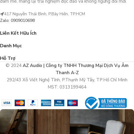
đam mê, mang lại trải nghiệm độc đáo và không ngừng đổi mới.
417 Nguyễn Thái Bình, P.Bảy Hiền, TP.HCM
Zalo: 0909010698
Liên Kết Hữu Ích
Danh Mục
Hỗ Trợ
© 2024
AZ Audio | Công ty TNHH Thương Mại Dịch Vụ Âm
Thanh A-Z
292/43 Xô Viết Nghệ Tĩnh, P.Thạnh Mỹ Tây, TP.Hồ Chí Minh
MST: 0313199464