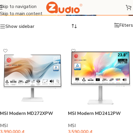
Màn hình FHD
Skip to navigation
Skip to main content
Filters
Show sidebar
MSI Modern MD272XPW
MSI Modern MD2412PW
MSI
MSI
3.990.000
₫
3.590.000
₫