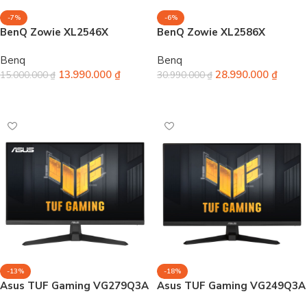
-7%
-6%
BenQ Zowie XL2546X
BenQ Zowie XL2586X
Benq
Benq
13.990.000
₫
28.990.000
₫
15.000.000
₫
30.990.000
₫
Thêm vào giỏ hàng
Thêm vào giỏ hàng
-13%
-18%
Asus TUF Gaming VG279Q3A
Asus TUF Gaming VG249Q3A