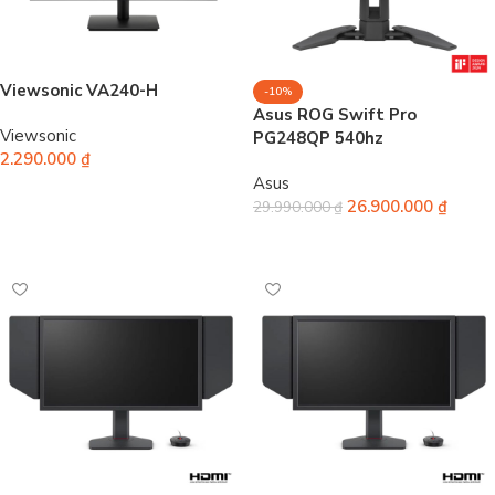
Viewsonic VA240-H
-10%
Asus ROG Swift Pro
Viewsonic
PG248QP 540hz
2.290.000
₫
Asus
Thêm vào giỏ hàng
26.900.000
₫
29.990.000
₫
Thêm vào giỏ hàng