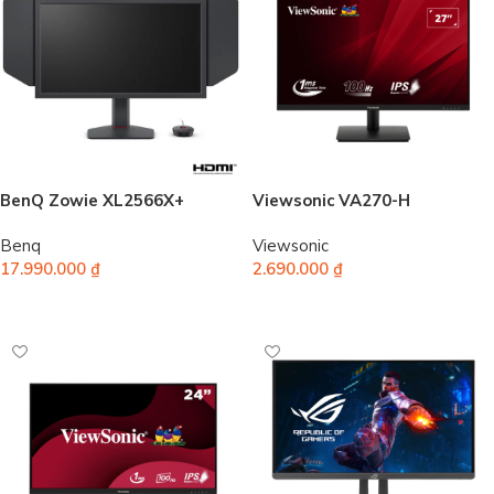
BenQ Zowie XL2566X+
Viewsonic VA270-H
Benq
Viewsonic
17.990.000
₫
2.690.000
₫
Thêm vào giỏ hàng
Thêm vào giỏ hàng