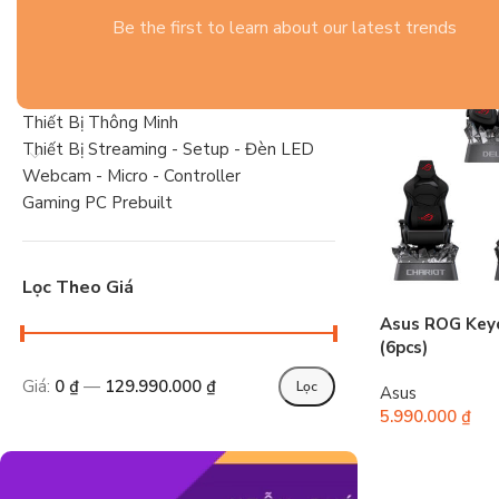
Gaming Gear
Be the first to learn about our latest trends
Tai Nghe
Linh Kiện PC Gaming
Laptop
Thiết Bị Thông Minh
Thiết Bị Streaming - Setup - Đèn LED
Webcam - Micro - Controller
Gaming PC Prebuilt
Lọc Theo Giá
Asus ROG Keyc
(6pcs)
Giá:
0 ₫
—
129.990.000 ₫
Lọc
Asus
5.990.000
₫