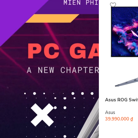
Asus ROG Sw
Asus
39.990.000
₫