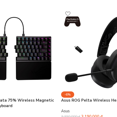
-6%
cata 75% Wireless Magnetic
Asus ROG Pelta Wireless H
eyboard
Asus
3.190.000
₫
3.390.000
₫