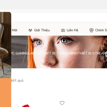
Tin Tức Mới
Giới Thiệu
Liên Hệ
Chính 
H KIỆN PC GAMING
LAPTOP
THIẾT BỊ THÔNG MINH
THIẾT BỊ STREAMI
ủa 139 kết quả