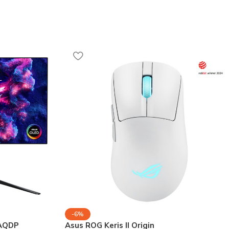
-6%
7AQDP
Asus ROG Keris II Origin