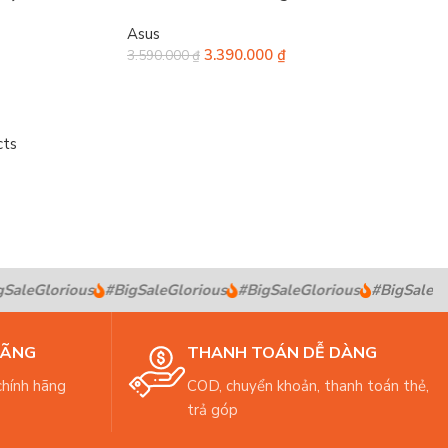
Asus
3.390.000
₫
3.590.000
₫
cts
aleGlorious
#BigSaleGlorious
#BigSaleGlorious
#BigSaleGlor
HÃNG
THANH TOÁN DỄ DÀNG
hính hãng
COD, chuyển khoản, thanh toán thẻ,
trả góp