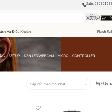
Zalo: 09090106
Flash Sa
Sách Và Điều Khoản
NG – SETUP – ĐÈN LED
WEBCAM – MICRO – CONTROLLER
Filters