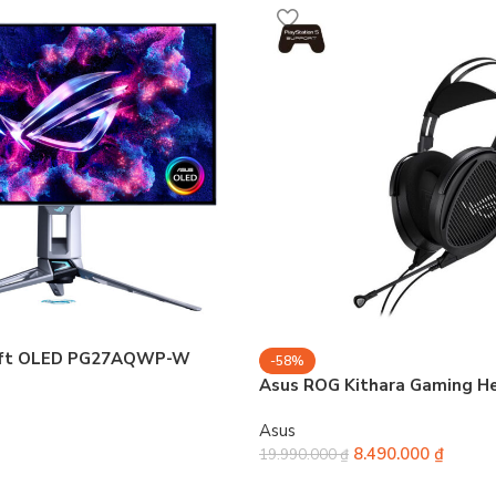
ift OLED PG27AQWP-W
-58%
Asus ROG Kithara Gaming H
Asus
8.490.000
₫
19.990.000
₫