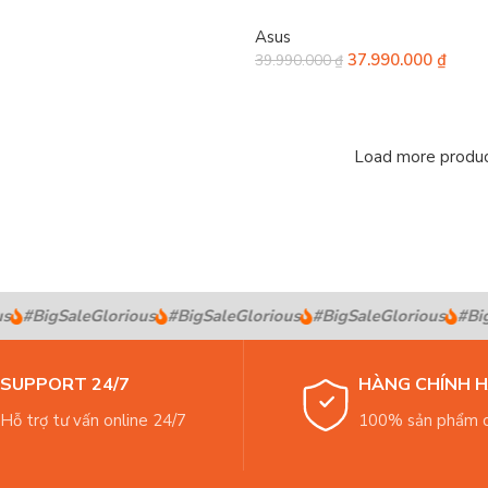
Asus
37.990.000
₫
39.990.000
₫
Load more produ
#BigSaleGlorious
#BigSaleGlorious
#BigSaleGlorious
#BigS
SUPPORT 24/7
HÀNG CHÍNH 
Hỗ trợ tư vấn online 24/7
100% sản phẩm c