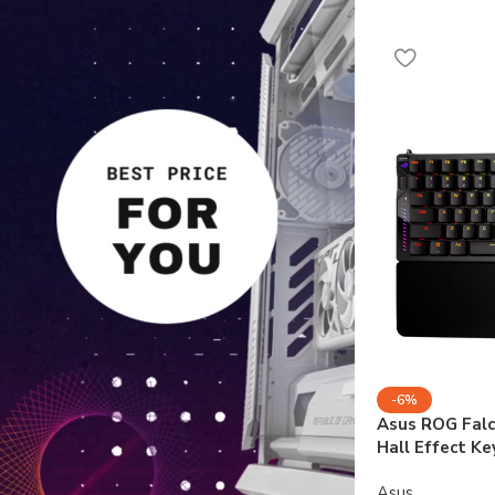
-6%
Asus ROG Fal
Hall Effect K
Asus