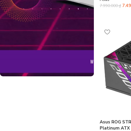
7.4
7.990.000
₫
Build Gaming PC
Tư vấn theo đúng nhu cầu và sở thích
của bạn. Hỗ trợ online 24/7
Tư Vấn Ngay
Asus ROG STR
Platinum ATX 