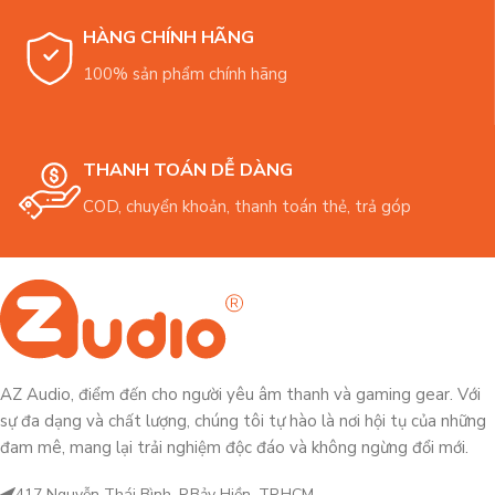
HÀNG CHÍNH HÃNG
100% sản phẩm chính hãng
THANH TOÁN DỄ DÀNG
COD, chuyển khoản, thanh toán thẻ, trả góp
AZ Audio, điểm đến cho người yêu âm thanh và gaming gear. Với
sự đa dạng và chất lượng, chúng tôi tự hào là nơi hội tụ của những
đam mê, mang lại trải nghiệm độc đáo và không ngừng đổi mới.
417 Nguyễn Thái Bình, P.Bảy Hiền, TP.HCM