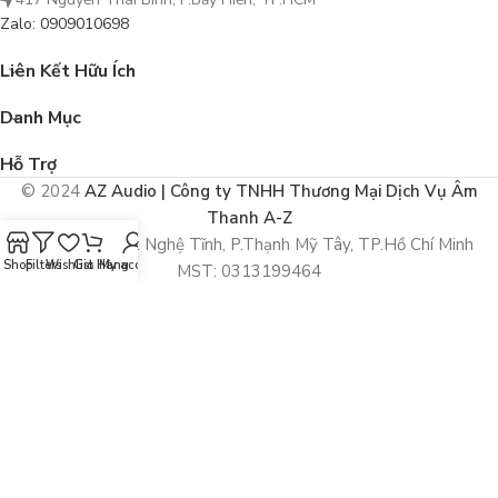
Zalo: 0909010698
Liên Kết Hữu Ích
Danh Mục
Hỗ Trợ
© 2024
AZ Audio | Công ty TNHH Thương Mại Dịch Vụ Âm
Thanh A-Z
292/43 Xô Viết Nghệ Tĩnh, P.Thạnh Mỹ Tây, TP.Hồ Chí Minh
Shop
Filters
Wishlist
Giỏ Hàng
My account
MST: 0313199464