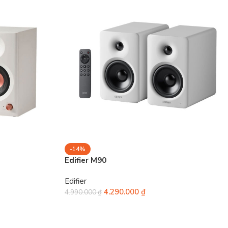
-14%
Edifier M90
Edifier
4.290.000
₫
4.990.000
₫