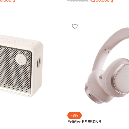
90.000
₫
4.290.000
₫
4.990.000
₫
-8%
Edifier ES850NB