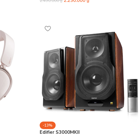
2.290.000
₫
2.490.000
₫
-13%
Edifier S3000MKII