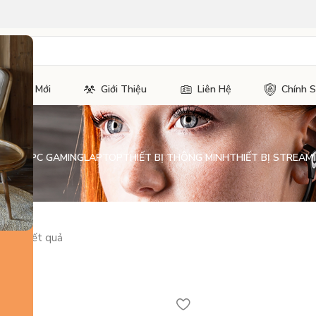
Tin Tức Mới
Giới Thiệu
Liên Hệ
Chính 
H KIỆN PC GAMING
LAPTOP
THIẾT BỊ THÔNG MINH
THIẾT BỊ STREAMI
ủa 24 kết quả