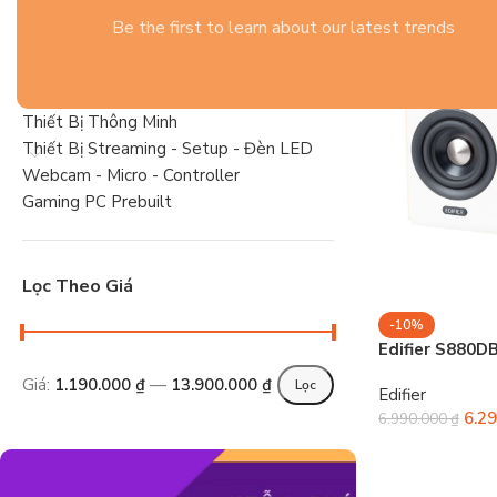
Gaming Gear
Be the first to learn about our latest trends
Tai Nghe
Linh Kiện PC Gaming
Laptop
Thiết Bị Thông Minh
Thiết Bị Streaming - Setup - Đèn LED
Webcam - Micro - Controller
Gaming PC Prebuilt
Lọc Theo Giá
-10%
Edifier S880DB
Giá:
1.190.000 ₫
—
13.900.000 ₫
Lọc
Edifier
6.2
6.990.000
₫