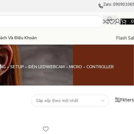
Zalo: 09090106
Flash Sa
Sách Và Điều Khoản
NG – SETUP – ĐÈN LED
WEBCAM – MICRO – CONTROLLER
Filters