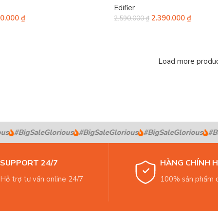
Edifier
90.000
₫
2.390.000
₫
2.590.000
₫
Load more produ
s
#BigSaleGlorious
#BigSaleGlorious
#BigSaleGlorious
#Big
SUPPORT 24/7
HÀNG CHÍNH 
Hỗ trợ tư vấn online 24/7
100% sản phẩm c