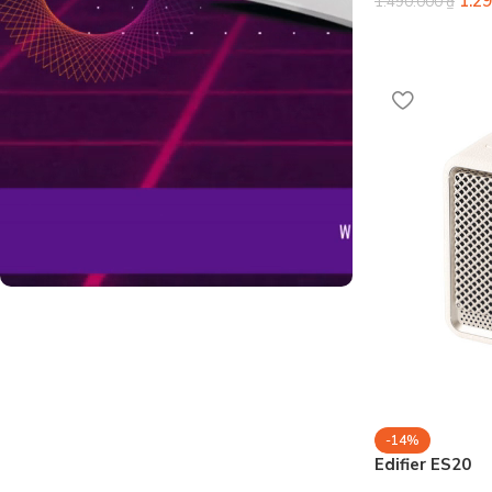
1.2
1.490.000
₫
Build Gaming PC
Tư vấn theo đúng nhu cầu và sở thích
của bạn. Hỗ trợ online 24/7
Tư Vấn Ngay
-14%
Edifier ES20