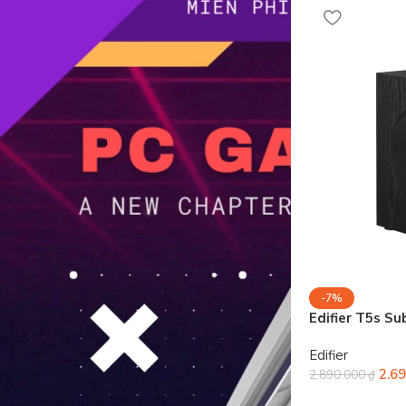
-7%
Edifier T5s S
Edifier
2.6
2.890.000
₫