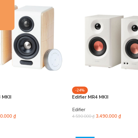
-24%
 MKII
Edifier MR4 MKII
Edifier
90.000
₫
3.490.000
₫
4.590.000
₫