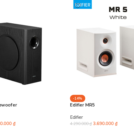
-14%
ubwoofer
Edifier MR5
Edifier
90.000
₫
3.690.000
₫
4.290.000
₫