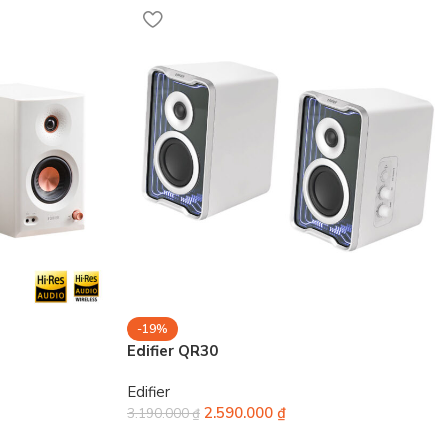
-19%
Edifier QR30
Edifier
2.590.000
₫
3.190.000
₫