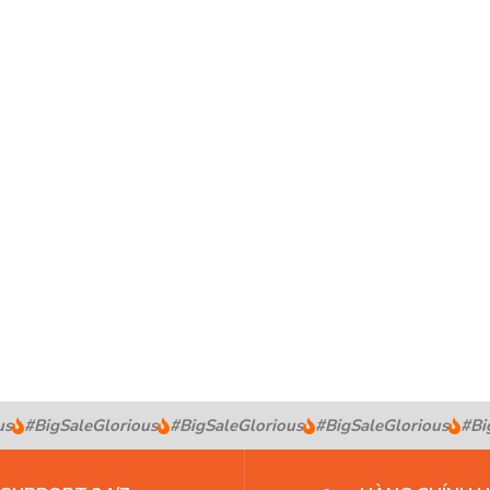
#BigSaleGlorious
#BigSaleGlorious
#BigSaleGlorious
#BigS