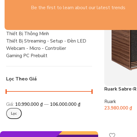
Gaming Gear
Be the first to learn about our latest trends
Tai Nghe
Linh Kiện PC Gaming
Laptop
Thiết Bị Thông Minh
Thiết Bị Streaming - Setup - Đèn LED
Webcam - Micro - Controller
Gaming PC Prebuilt
Lọc Theo Giá
Ruark Sabre-R
Ruark
Giá:
10.990.000 ₫
—
106.000.000 ₫
23.980.000
₫
Lọc