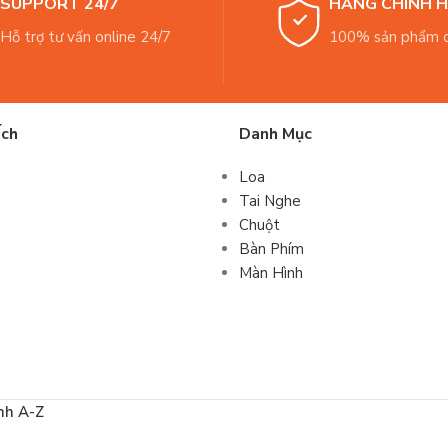
SUPPORT 24/7
HÀNG CHÍNH 
Hỗ trợ tư vấn online 24/7
100% sản phẩm c
Ích
Danh Mục
Loa
Tai Nghe
Chuột
Bàn Phím
Màn Hình
nh A-Z