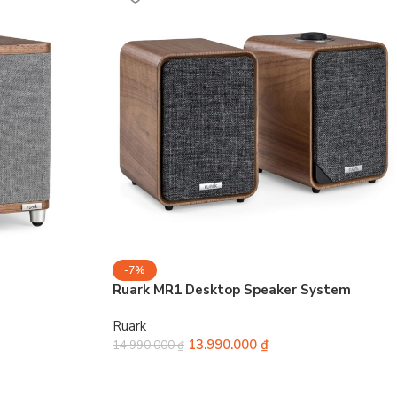
-7%
Ruark MR1 Desktop Speaker System
Ruark
13.990.000
₫
14.990.000
₫