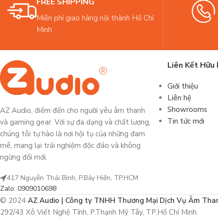
FREE SHIPPING
Miễn phí giao hàng nội thành Hồ Chí
Minh
Liên Kết Hữu 
Giới thiệu
Liên hệ
Showrooms
AZ Audio, điểm đến cho người yêu âm thanh
Tin tức mới
và gaming gear. Với sự đa dạng và chất lượng,
chúng tôi tự hào là nơi hội tụ của những đam
mê, mang lại trải nghiệm độc đáo và không
ngừng đổi mới.
417 Nguyễn Thái Bình, P.Bảy Hiền, TP.HCM
Zalo: 0909010698
© 2024
AZ Audio | Công ty TNHH Thương Mại Dịch Vụ Âm Tha
292/43 Xô Viết Nghệ Tĩnh, P.Thạnh Mỹ Tây, TP.Hồ Chí Minh