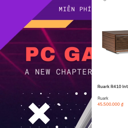
Ruark R410 In
Ruark
45.500.000
₫