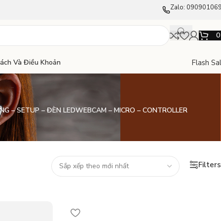
Zalo: 09090106
Flash Sa
Sách Và Điều Khoản
NG – SETUP – ĐÈN LED
WEBCAM – MICRO – CONTROLLER
Filters