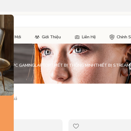
Tin Tức Mới
Giới Thiệu
Liên Hệ
Chính 
H KIỆN PC GAMING
LAPTOP
THIẾT BỊ THÔNG MINH
THIẾT BỊ STREAMI
9 kết quả