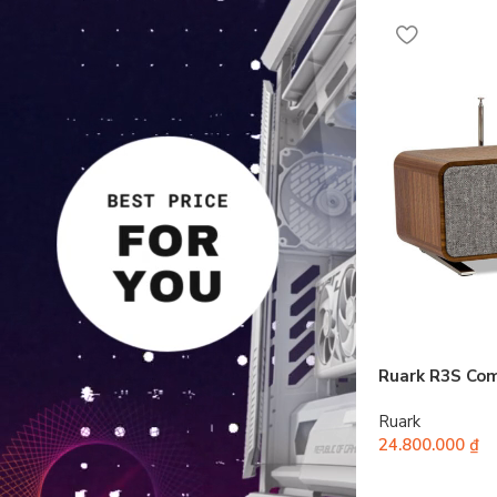
Ruark R3S Co
Ruark
24.800.000
₫