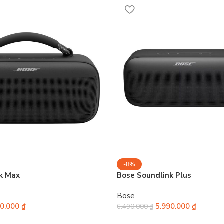
-8%
k Max
Bose Soundlink Plus
Bose
90.000
₫
5.990.000
₫
6.490.000
₫