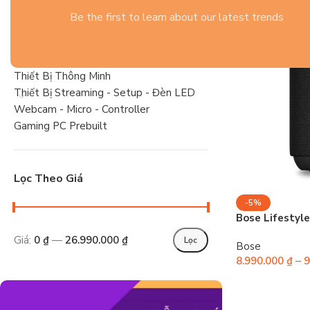
Gaming Gear
Be the first to learn about our latest trends
Tai Nghe
Linh Kiện PC Gaming
Laptop
Thiết Bị Thông Minh
Thiết Bị Streaming - Setup - Đèn LED
Webcam - Micro - Controller
Gaming PC Prebuilt
Lọc Theo Giá
-5%
Bose Lifestyle
Giá:
0 ₫
—
26.990.000 ₫
Lọc
Bose
8.990.000
₫
–
9