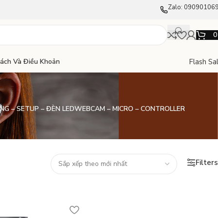
Zalo: 09090106
Flash Sa
Sách Và Điều Khoản
NG – SETUP – ĐÈN LED
WEBCAM – MICRO – CONTROLLER
Filters