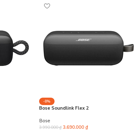
-8%
Bose Soundlink Flex 2
Bose
3.690.000
₫
3.990.000
₫