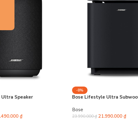
-8%
 Ultra Speaker
Bose Lifestyle Ultra Subwoo
Bose
.490.000
₫
21.990.000
₫
23.990.000
₫