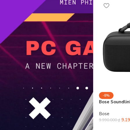
-8%
Bose Soundlin
Bose
9.1
9.990.000
₫