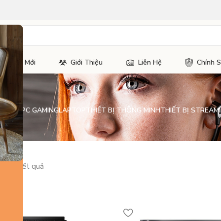
Tin Tức Mới
Giới Thiệu
Liên Hệ
Chính 
H KIỆN PC GAMING
LAPTOP
THIẾT BỊ THÔNG MINH
THIẾT BỊ STREAMI
ủa 13 kết quả