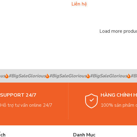
Liên hệ
Load more produ
#BigSaleGlorious
#BigSaleGlorious
#BigSaleGlorious
#BigS
SUPPORT 24/7
HÀNG CHÍNH 
Hỗ trợ tư vấn online 24/7
100% sản phẩm c
Ích
Danh Mục