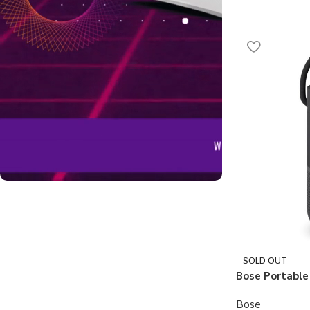
Build Gaming PC
Tư vấn theo đúng nhu cầu và sở thích
của bạn. Hỗ trợ online 24/7
SOLD OUT
Tư Vấn Ngay
Bose Portable
Bose