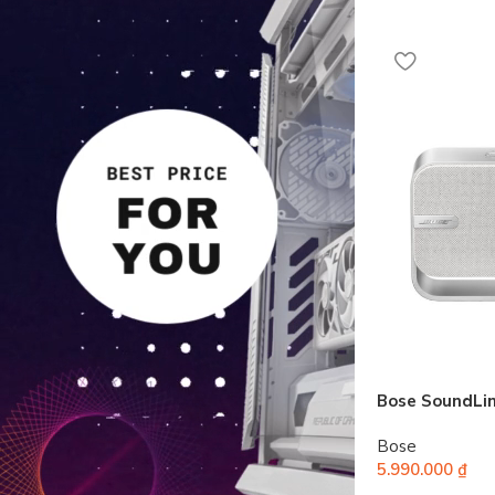
Bose SoundLi
Bose
5.990.000
₫