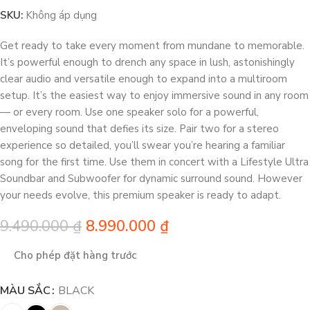
SKU:
Không áp dụng
Get ready to take every moment from mundane to memorable.
It’s powerful enough to drench any space in lush, astonishingly
clear audio and versatile enough to expand into a multiroom
setup. It’s the easiest way to enjoy immersive sound in any room
— or every room. Use one speaker solo for a powerful,
enveloping sound that defies its size. Pair two for a stereo
experience so detailed, you’ll swear you’re hearing a familiar
song for the first time. Use them in concert with a Lifestyle Ultra
Soundbar and Subwoofer for dynamic surround sound. However
your needs evolve, this premium speaker is ready to adapt.
9.490.000
₫
8.990.000
₫
Cho phép đặt hàng trước
MÀU SẮC
BLACK