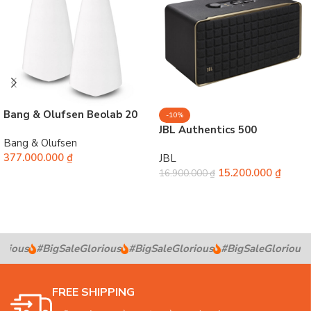
Bang & Olufsen Beolab 20
-10%
JBL Authentics 500
Bang & Olufsen
377.000.000
₫
JBL
15.200.000
₫
16.900.000
₫
Chọn
Thêm vào giỏ hàng
rious
#BigSaleGlorious
#BigSaleGlorious
#BigSaleGlorious
FREE SHIPPING