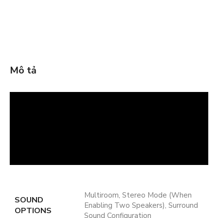
Mô tả
Multiroom, Stereo Mode (When
SOUND
Enabling Two Speakers), Surround
OPTIONS
Sound Configuration