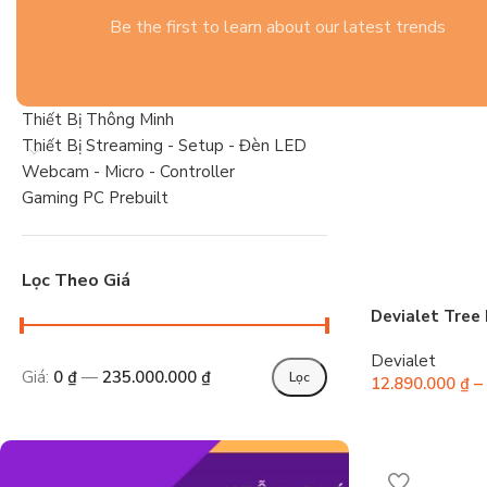
Gaming Gear
Be the first to learn about our latest trends
Tai Nghe
Linh Kiện PC Gaming
Laptop
Thiết Bị Thông Minh
Thiết Bị Streaming - Setup - Đèn LED
Webcam - Micro - Controller
Gaming PC Prebuilt
Lọc Theo Giá
Devialet Tree
Devialet
Giá:
0 ₫
—
235.000.000 ₫
Lọc
12.890.000
₫
–