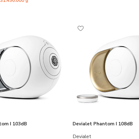
31.490.000
₫
tom I 103dB
Devialet Phantom I 108dB
Devialet