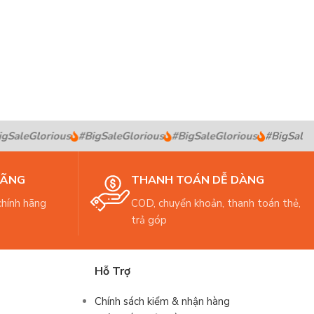
SaleGlorious
#BigSaleGlorious
#BigSaleGlorious
#BigSaleGlo
HÃNG
THANH TOÁN DỄ DÀNG
hính hãng
COD, chuyển khoản, thanh toán thẻ,
trả góp
Hỗ Trợ
Chính sách kiểm & nhận hàng