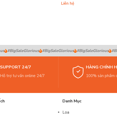
Liên hệ
s
#BigSaleGlorious
#BigSaleGlorious
#BigSaleGlorious
#Big
SUPPORT 24/7
HÀNG CHÍNH 
Hỗ trợ tư vấn online 24/7
100% sản phẩm c
Ích
Danh Mục
Loa