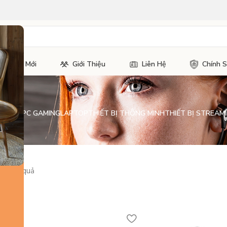
Tin Tức Mới
Giới Thiệu
Liên Hệ
Chính 
H KIỆN PC GAMING
LAPTOP
THIẾT BỊ THÔNG MINH
THIẾT BỊ STREAMI
 11 kết quả