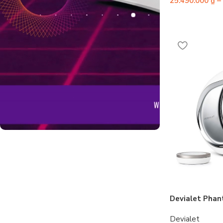
25.490.000
₫
–
Build Gaming PC
Tư vấn theo đúng nhu cầu và sở thích
của bạn. Hỗ trợ online 24/7
Tư Vấn Ngay
Devialet Phan
Devialet