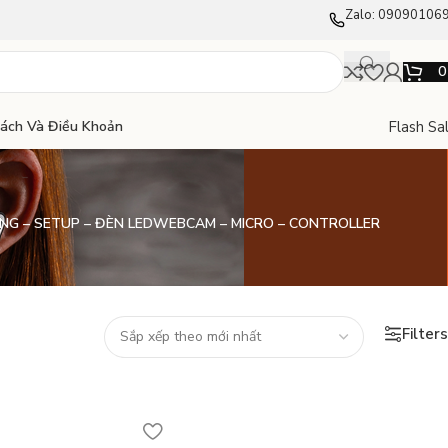
Zalo: 09090106
Flash Sa
Sách Và Điều Khoản
NG – SETUP – ĐÈN LED
WEBCAM – MICRO – CONTROLLER
Filters