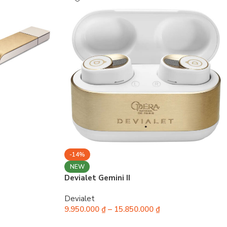
-14%
NEW
Devialet Gemini II
Devialet
9.950.000
₫
–
15.850.000
₫