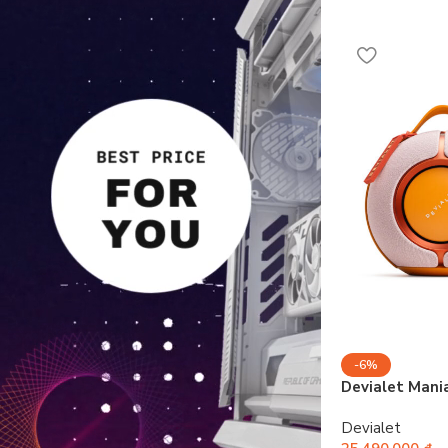
-6%
Devialet Mania
Devialet