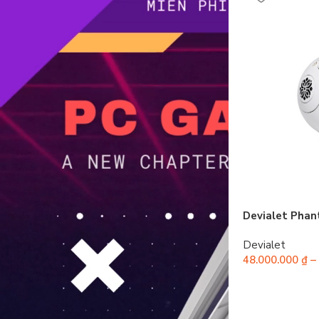
Devialet Phan
Devialet
48.000.000
₫
–