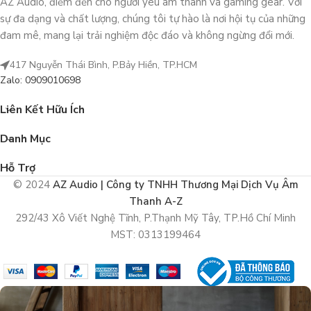
AZ Audio, điểm đến cho người yêu âm thanh và gaming gear. Với
sự đa dạng và chất lượng, chúng tôi tự hào là nơi hội tụ của những
đam mê, mang lại trải nghiệm độc đáo và không ngừng đổi mới.
417 Nguyễn Thái Bình, P.Bảy Hiền, TP.HCM
Zalo: 0909010698
Liên Kết Hữu Ích
Danh Mục
Hỗ Trợ
© 2024
AZ Audio | Công ty TNHH Thương Mại Dịch Vụ Âm
Thanh A-Z
292/43 Xô Viết Nghệ Tĩnh, P.Thạnh Mỹ Tây, TP.Hồ Chí Minh
MST: 0313199464