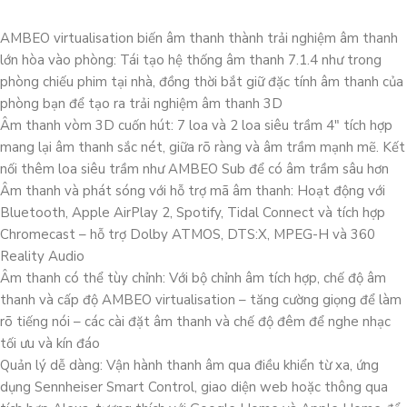
AMBEO virtualisation biến âm thanh thành trải nghiệm âm thanh
lớn hòa vào phòng: Tái tạo hệ thống âm thanh 7.1.4 như trong
phòng chiếu phim tại nhà, đồng thời bắt giữ đặc tính âm thanh của
phòng bạn để tạo ra trải nghiệm âm thanh 3D
Âm thanh vòm 3D cuốn hút: 7 loa và 2 loa siêu trầm 4″ tích hợp
mang lại âm thanh sắc nét, giữa rõ ràng và âm trầm mạnh mẽ. Kết
nối thêm loa siêu trầm như AMBEO Sub để có âm trầm sâu hơn
Âm thanh và phát sóng với hỗ trợ mã âm thanh: Hoạt động với
Bluetooth, Apple AirPlay 2, Spotify, Tidal Connect và tích hợp
Chromecast – hỗ trợ Dolby ATMOS, DTS:X, MPEG-H và 360
Reality Audio
Âm thanh có thể tùy chỉnh: Với bộ chỉnh âm tích hợp, chế độ âm
thanh và cấp độ AMBEO virtualisation – tăng cường giọng để làm
rõ tiếng nói – các cài đặt âm thanh và chế độ đêm để nghe nhạc
tối ưu và kín đáo
Quản lý dễ dàng: Vận hành thanh âm qua điều khiển từ xa, ứng
dụng Sennheiser Smart Control, giao diện web hoặc thông qua