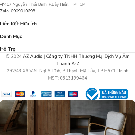
417 Nguyễn Thái Bình, P.Bảy Hiền, TP.HCM
Zalo: 0909010698
Liên Kết Hữu Ích
Danh Mục
Hỗ Trợ
© 2024
AZ Audio | Công ty TNHH Thương Mại Dịch Vụ Âm
Thanh A-Z
292/43 Xô Viết Nghệ Tĩnh, P.Thạnh Mỹ Tây, TP.Hồ Chí Minh
MST: 0313199464