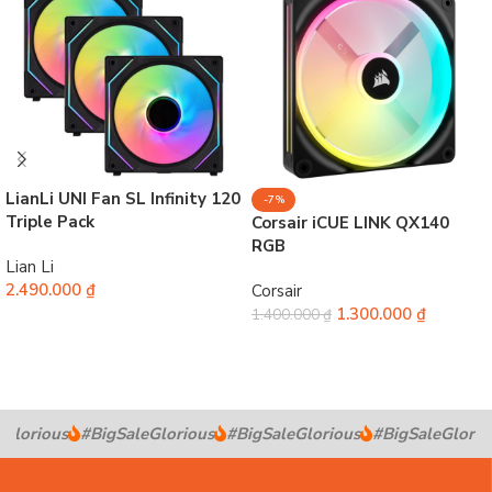
LianLi UNI Fan SL Infinity 120
-7%
Triple Pack
Corsair iCUE LINK QX140
RGB
Lian Li
2.490.000
₫
Corsair
1.300.000
₫
1.400.000
₫
Chọn
Chọn
Glorious
#BigSaleGlorious
#BigSaleGlorious
#BigSaleGloriou