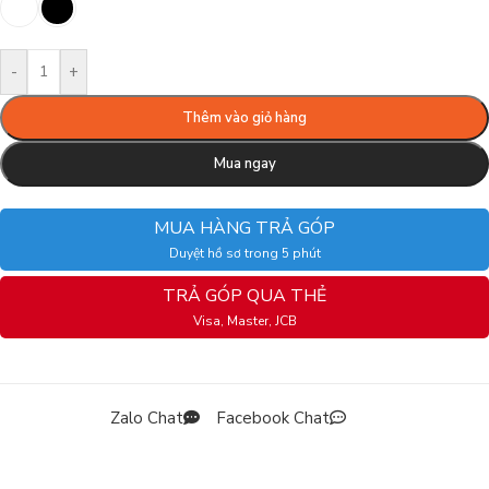
-
+
Thêm vào giỏ hàng
Mua ngay
MUA HÀNG TRẢ GÓP
Duyệt hồ sơ trong 5 phút
TRẢ GÓP QUA THẺ
Visa, Master, JCB
Zalo Chat
Facebook Chat