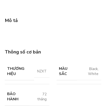
Mô tả
Thông số cơ bản
THƯƠNG
MÀU
Black
,
NZXT
HIỆU
SẮC
White
BẢO
72
HÀNH
tháng