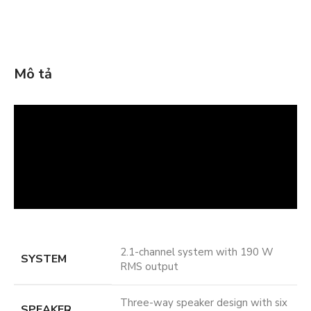
Mô tả
2.1-channel system with 190 W
SYSTEM
RMS output
Three-way speaker design with six
SPEAKER