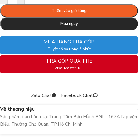
Thêm vào giỏ hàng
Mua ngay
MUA HÀNG TRẢ GÓP
Duyệt hồ sơ trong 5 phút
TRẢ GÓP QUA THẺ
Visa, Master, JCB
Zalo Chat
Facebook Chat
Về thương hiệu
Sản phẩm bảo hành tại Trung Tâm Bảo Hành PGI – 167A Nguyễn
Biểu, Phường Chợ Quán, TP.Hồ Chí Minh.