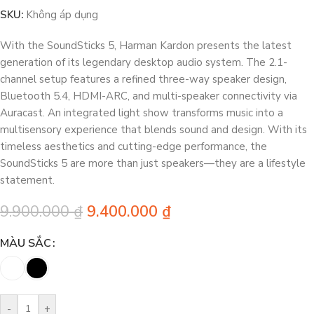
SKU:
Không áp dụng
With the SoundSticks 5, Harman Kardon presents the latest
generation of its legendary desktop audio system. The 2.1-
channel setup features a refined three-way speaker design,
Bluetooth 5.4, HDMI-ARC, and multi-speaker connectivity via
Auracast. An integrated light show transforms music into a
multisensory experience that blends sound and design. With its
timeless aesthetics and cutting-edge performance, the
SoundSticks 5 are more than just speakers—they are a lifestyle
statement.
9.900.000
₫
9.400.000
₫
MÀU SẮC
-
+