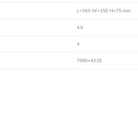
L=360 W=150 H=75 mm
4.6
4
7680×4320