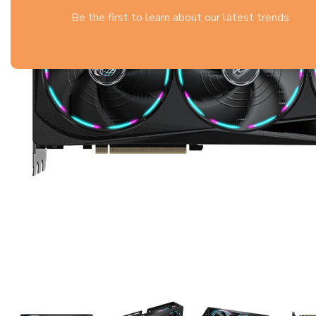
Be the first to learn about our latest trends