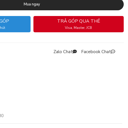
Mua ngay
 GÓP
TRẢ GÓP QUA THẺ
phút
Visa, Master, JCB
Zalo Chat
Facebook Chat
80