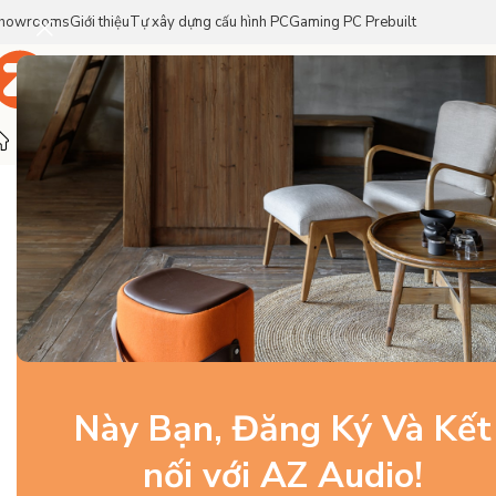
howrooms
Giới thiệu
Tự xây dựng cấu hình PC
Gaming PC Prebuilt
Trang Chủ
Sản Phẩm
Thương Hiệu
Trang chủ
/
Linh Kiện PC Gaming
/
Card đồ họa
/
Gigabyte RTX
-6%
Này Bạn, Đăng Ký Và Kết
nối với AZ Audio!