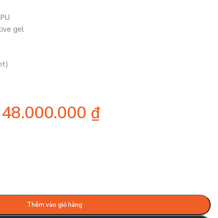
GPU
ive gel
nt)
48.000.000
₫
Thêm vào giỏ hàng