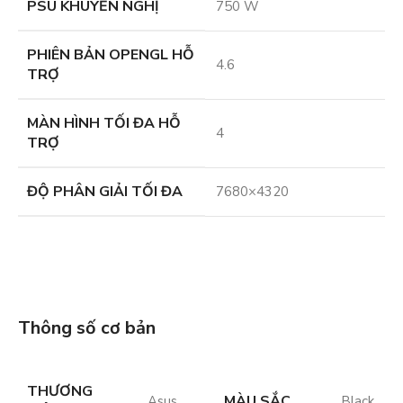
PSU KHUYẾN NGHỊ
750 W
PHIÊN BẢN OPENGL HỖ
4.6
TRỢ
MÀN HÌNH TỐI ĐA HỖ
4
TRỢ
ĐỘ PHÂN GIẢI TỐI ĐA
7680×4320
Thông số cơ bản
THƯƠNG
MÀU SẮC
Asus
Black