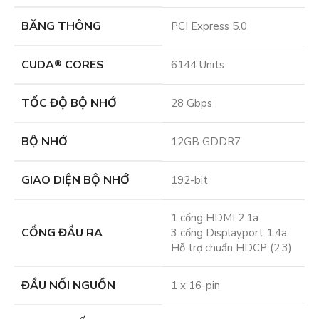
BĂNG THÔNG
PCI Express 5.0
CUDA
CORES
®
6144 Units
TỐC ĐỘ BỘ NHỚ
28 Gbps
BỘ NHỚ
12GB GDDR7
GIAO DIỆN BỘ NHỚ
192-bit
1 cổng HDMI 2.1a
CỔNG ĐẦU RA
3 cổng Displayport 1.4a
Hỗ trợ chuẩn HDCP (2.3)
ĐẦU NỐI NGUỒN
1 x 16-pin