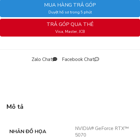
MUA HÀNG TRẢ GÓP
Duyệt hồ sơ trong 5 phút
TRẢ GÓP QUA THẺ
Visa, Master, JCB
Zalo Chat
Facebook Chat
Mô tả
NVIDIA
GeForce RTX™
®
NHÂN ĐỒ HỌA
5070