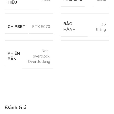
HIỆU
BẢO
36
CHIPSET
RTX 5070
HÀNH
tháng
Non-
PHIÊN
overclock
,
BẢN
Overclocking
Đánh Giá