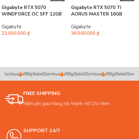
Gigabyte RTX 5070
Gigabyte RTX 5070 Ti
WINDFORCE OC SFF 12GB
AORUS MASTER 16GB
Gigabyte
Gigabyte
23.000.000
₫
36.500.000
₫
Thêm vào giỏ hàng
Thêm vào giỏ hàng
lorious
#BigSaleGlorious
#BigSaleGlorious
#BigSaleGloriou
FREE SHIPPING
Miễn phí giao hàng nội thành Hồ Chí Minh
SUPPORT 24/7