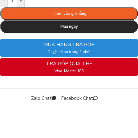
-
+
Thêm vào giỏ hàng
Mua ngay
MUA HÀNG TRẢ GÓP
Duyệt hồ sơ trong 5 phút
TRẢ GÓP QUA THẺ
Visa, Master, JCB
Zalo Chat
Facebook Chat