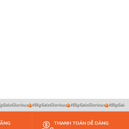
SaleGlorious
#BigSaleGlorious
#BigSaleGlorious
#BigSaleGl
HÃNG
THANH TOÁN DỄ DÀNG