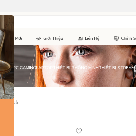
Tin Tức Mới
Giới Thiệu
Liên Hệ
Chính 
H KIỆN PC GAMING
LAPTOP
THIẾT BỊ THÔNG MINH
THIẾT BỊ STREAMI
3 kết quả