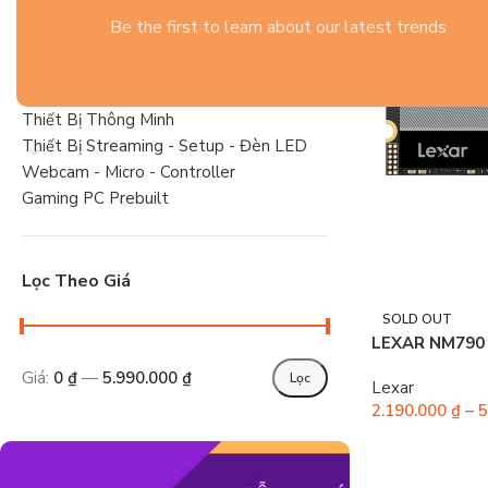
Gaming Gear
Be the first to learn about our latest trends
Tai Nghe
Linh Kiện PC Gaming
Laptop
Thiết Bị Thông Minh
Thiết Bị Streaming - Setup - Đèn LED
Webcam - Micro - Controller
Gaming PC Prebuilt
Lọc Theo Giá
SOLD OUT
LEXAR NM790 
Giá:
0 ₫
—
5.990.000 ₫
Lọc
Lexar
2.190.000
₫
–
5