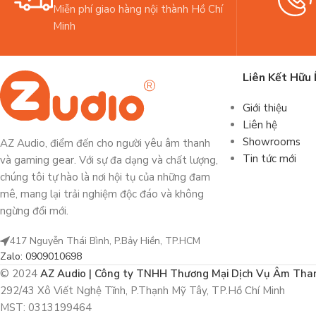
Miễn phí giao hàng nội thành Hồ Chí
Minh
Liên Kết Hữu 
Giới thiệu
Liên hệ
Showrooms
AZ Audio, điểm đến cho người yêu âm thanh
Tin tức mới
và gaming gear. Với sự đa dạng và chất lượng,
chúng tôi tự hào là nơi hội tụ của những đam
mê, mang lại trải nghiệm độc đáo và không
ngừng đổi mới.
417 Nguyễn Thái Bình, P.Bảy Hiền, TP.HCM
Zalo: 0909010698
© 2024
AZ Audio | Công ty TNHH Thương Mại Dịch Vụ Âm Tha
292/43 Xô Viết Nghệ Tĩnh, P.Thạnh Mỹ Tây, TP.Hồ Chí Minh
MST: 0313199464