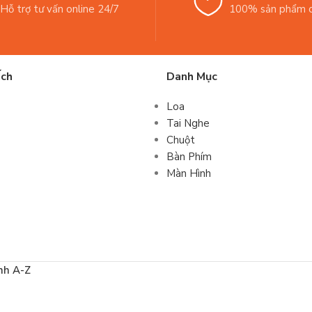
Hỗ trợ tư vấn online 24/7
100% sản phẩm c
Ích
Danh Mục
Loa
Tai Nghe
Chuột
Bàn Phím
Màn Hình
nh A-Z