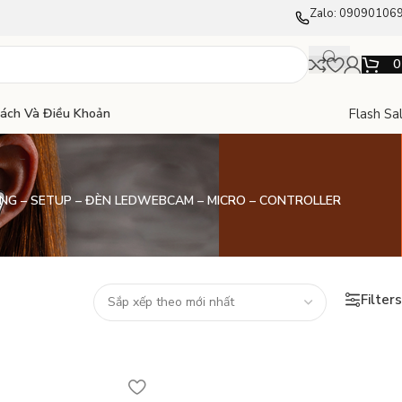
Zalo: 09090106
Flash Sa
Sách Và Điều Khoản
NG – SETUP – ĐÈN LED
WEBCAM – MICRO – CONTROLLER
Filters