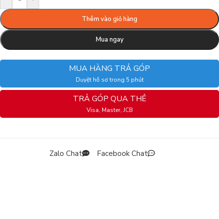
Thêm vào giỏ hàng
Mua ngay
MUA HÀNG TRẢ GÓP
Duyệt hồ sơ trong 5 phút
TRẢ GÓP QUA THẺ
Visa, Master, JCB
Zalo Chat
Facebook Chat