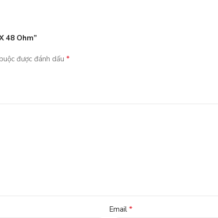
 X 48 Ohm”
*
 buộc được đánh dấu
*
Email