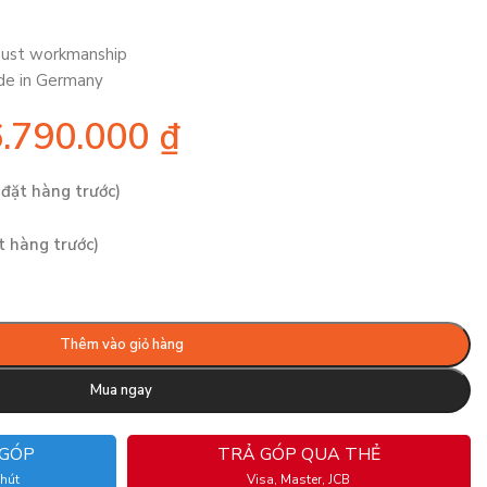
bust workmanship
de in Germany
6.790.000
₫
 đặt hàng trước)
t hàng trước)
Thêm vào giỏ hàng
Mua ngay
 GÓP
TRẢ GÓP QUA THẺ
phút
Visa, Master, JCB