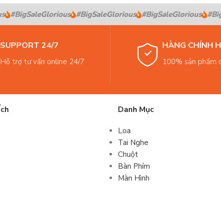
#BigSaleGlorious
#BigSaleGlorious
#BigSaleGlorious
#BigS
SUPPORT 24/7
HÀNG CHÍNH 
Hỗ trợ tư vấn online 24/7
100% sản phẩm c
Ích
Danh Mục
Loa
Tai Nghe
Chuột
Bàn Phím
Màn Hình