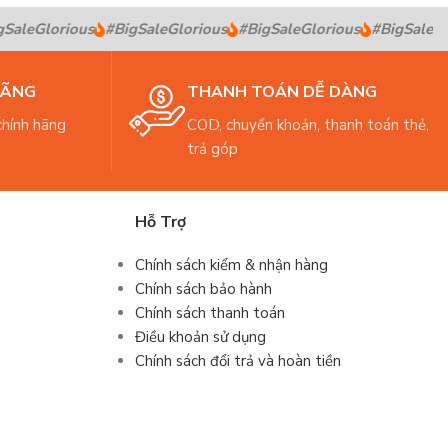
aleGlorious
#BigSaleGlorious
#BigSaleGlorious
#BigSaleGlo
HÃNG
THANH TOÁN DỄ DÀNG
hính hãng
COD, chuyển khoản, thanh toán thẻ,
trả góp
Hỗ Trợ
Chính sách kiểm & nhận hàng
Chính sách bảo hành
Chính sách thanh toán
Điều khoản sử dụng
Chính sách đổi trả và hoàn tiền