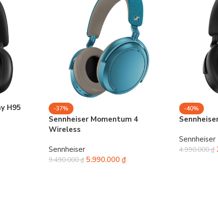
ay H95
-37%
-40%
Sennheiser Momentum 4
Sennheise
Wireless
Sennheiser
Sennheiser
4.990.000
₫
5.990.000
₫
9.490.000
₫