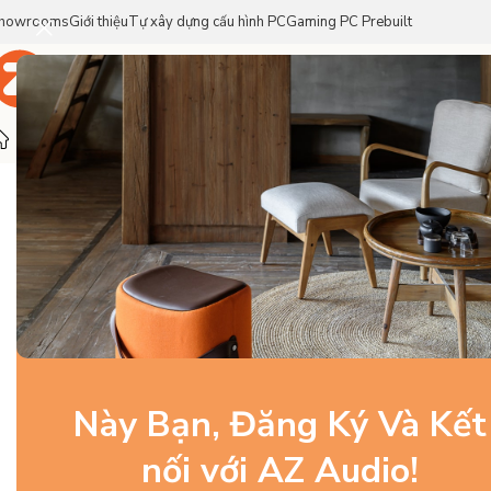
howrooms
Giới thiệu
Tự xây dựng cấu hình PC
Gaming PC Prebuilt
Trang Chủ
Sản Phẩm
Thương Hiệu
Trang chủ
/
Tai Nghe
/
Tai nghe phòng thu
/
Beyerdynamic DT 
-3%
Này Bạn, Đăng Ký Và Kết
nối với AZ Audio!