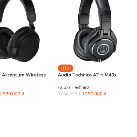
-11%
r Accentum Wireless
Audio Technica ATH-M40x
Audio Technica
2.990.000
₫
3.290.000
₫
3.690.000
₫