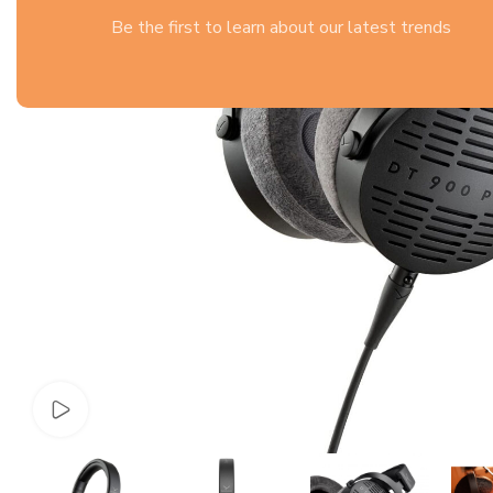
Be the first to learn about our latest trends
Watch video