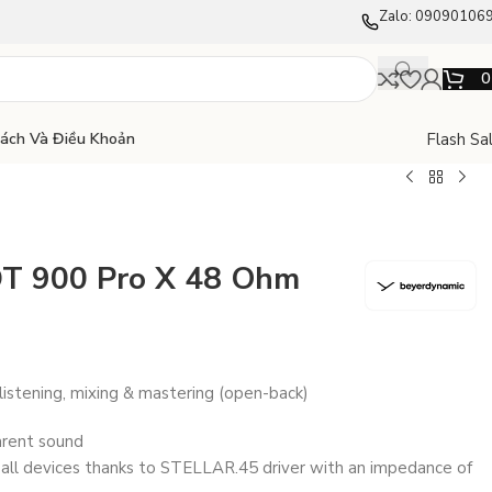
Zalo: 09090106
Flash Sa
Sách Và Điều Khoản
DT 900 Pro X 48 Ohm
 listening, mixing & mastering (open-back)
arent sound
 all devices thanks to STELLAR.45 driver with an impedance of