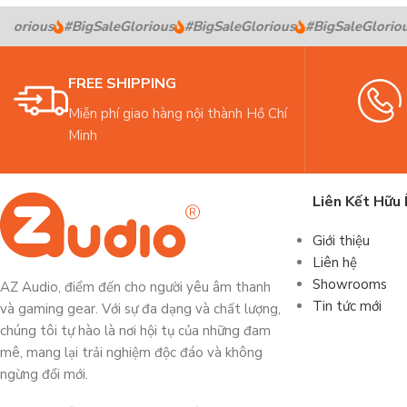
lorious
#BigSaleGlorious
#BigSaleGlorious
#BigSaleGlorious
FREE SHIPPING
Miễn phí giao hàng nội thành Hồ Chí
Minh
Liên Kết Hữu 
Giới thiệu
Liên hệ
Showrooms
AZ Audio, điểm đến cho người yêu âm thanh
Tin tức mới
và gaming gear. Với sự đa dạng và chất lượng,
chúng tôi tự hào là nơi hội tụ của những đam
mê, mang lại trải nghiệm độc đáo và không
ngừng đổi mới.