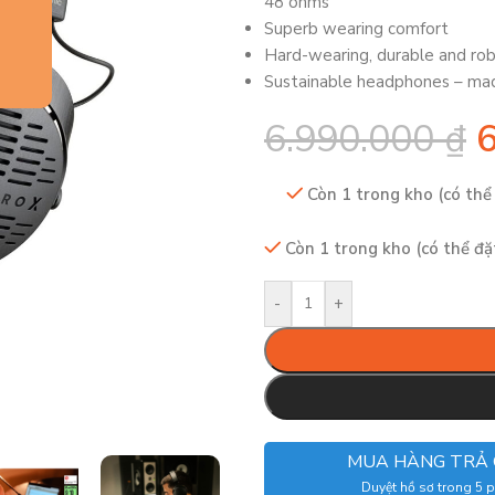
48 ohms
Superb wearing comfort
Hard-wearing, durable and ro
Sustainable headphones – ma
6.990.000
₫
Còn 1 trong kho (có thể
Còn 1 trong kho (có thể đặ
-
+
MUA HÀNG TRẢ
Duyệt hồ sơ trong 5 