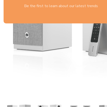
Be the first to learn about our latest trends