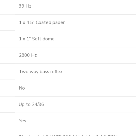
39 Hz
1 x 4.5″ Coated paper
1 x 1″ Soft dome
2800 Hz
Two way bass reflex
No
Up to 24/96
Yes