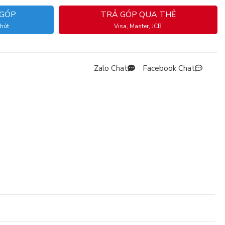
 GÓP
TRẢ GÓP QUA THẺ
phút
Visa, Master, JCB
Zalo Chat
Facebook Chat