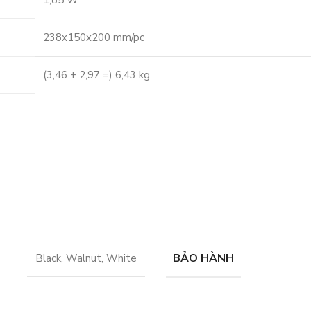
1,85 W
238x150x200 mm/pc
(3,46 + 2,97 =) 6,43 kg
BẢO HÀNH
Black
,
Walnut
,
White