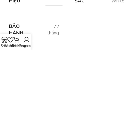
HIỆU
SẮC
White
BẢO
72
HÀNH
tháng
Shop
Wishlist
Giỏ Hàng
My account
Đánh Giá
0 đánh giá
0