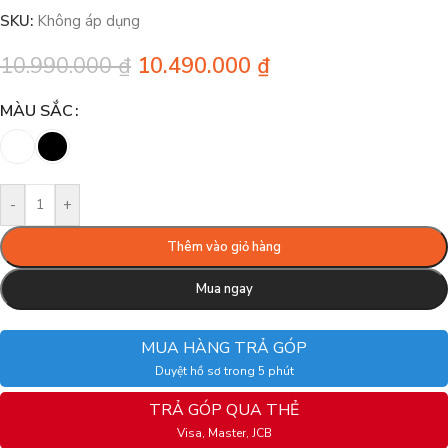
SKU:
Không áp dụng
10.990.000
₫
10.490.000
₫
MÀU SẮC
-
+
Thêm vào giỏ hàng
Mua ngay
MUA HÀNG TRẢ GÓP
Duyệt hồ sơ trong 5 phút
TRẢ GÓP QUA THẺ
Visa, Master, JCB