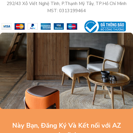
292/43 Xô Viết Nghệ Tĩnh, P.Thạnh Mỹ Tây, TP.Hồ Chí Minh
MST: 0313199464
Này Bạn, Đăng Ký Và Kết nối với AZ