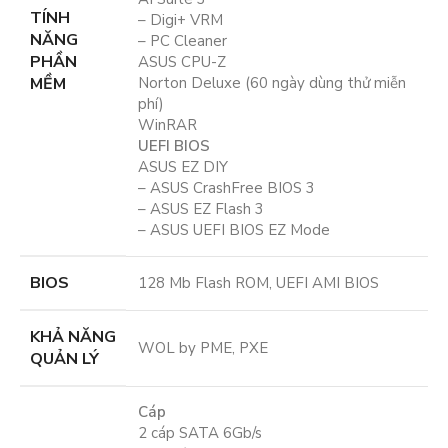
TÍNH
– Digi+ VRM
NĂNG
– PC Cleaner
PHẦN
ASUS CPU-Z
MỀM
Norton Deluxe (60 ngày dùng thử miễn
phí)
WinRAR
UEFI BIOS
ASUS EZ DIY
– ASUS CrashFree BIOS 3
– ASUS EZ Flash 3
– ASUS UEFI BIOS EZ Mode
BIOS
128 Mb Flash ROM, UEFI AMI BIOS
KHẢ NĂNG
WOL by PME, PXE
QUẢN LÝ
Cáp
2 cáp SATA 6Gb/s