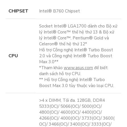
CHIPSET
Intel® B760 Chipset
Socket Intel® LGA1700 dành cho Bộ xử
lý Intel® Core™ thế hệ thứ 13 & Bộ xử
lý Intel® Core™, Pentium® Gold và
Celeron® thế hệ thứ 12*
Hỗ trợ Công nghệ Intel® Turbo Boost
CPU
2.0 và Công nghệ Intel® Turbo Boost
Max 3.0**
*Tham khảo
www.asus.com
để biết
danh sách hỗ trợ CPU.
** Hỗ trợ Công nghệ Intel® Turbo
Boost Max 3.0 tùy thuộc vào loại CPU.
>4 x DIMM, Tối đa. 128GB, DDR4
5333(OC)/ 5066(OC)/ 5000(OC)/
4800(OC)/ 4600(OC)/ 4400(OC)/
4266(OC)/ 4000(OC)/ 3733(OC)/ 3600(
OC)/ 3466(OC)/ 3400(OC)/ 3333(OC)/