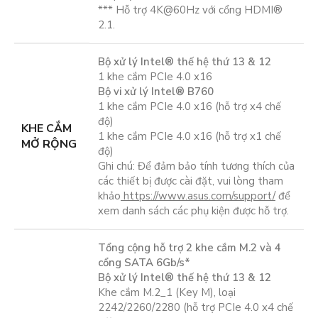
*** Hỗ trợ 4K@60Hz với cổng HDMI®
2.1.
Bộ xử lý Intel® thế hệ thứ 13 & 12
1 khe cắm PCIe 4.0 x16
Bộ vi xử lý Intel® B760
1 khe cắm PCIe 4.0 x16 (hỗ trợ x4 chế
độ)
KHE CẮM
1 khe cắm PCIe 4.0 x16 (hỗ trợ x1 chế
MỞ RỘNG
độ)
Ghi chú: Để đảm bảo tính tương thích của
các thiết bị được cài đặt, vui lòng tham
khảo
https://www.asus.com/support/
để
xem danh sách các phụ kiện được hỗ trợ.
Tổng cộng hỗ trợ 2 khe cắm M.2 và 4
cổng SATA 6Gb/s*
Bộ xử lý Intel® thế hệ thứ 13 & 12
Khe cắm M.2_1 (Key M), loại
2242/2260/2280 (hỗ trợ PCIe 4.0 x4 chế