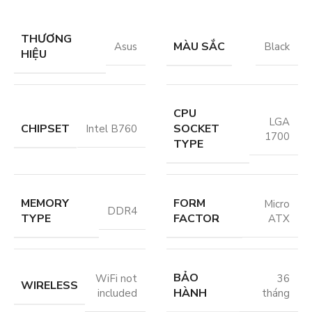
THƯƠNG
MÀU SẮC
Asus
Black
HIỆU
CPU
LGA
CHIPSET
SOCKET
Intel B760
1700
TYPE
MEMORY
FORM
Micro
DDR4
TYPE
FACTOR
ATX
BẢO
WiFi not
36
WIRELESS
HÀNH
included
tháng