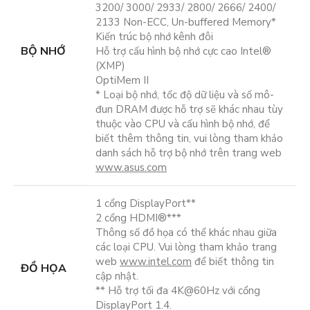
3200/ 3000/ 2933/ 2800/ 2666/ 2400/
2133 Non-ECC, Un-buffered Memory*
Kiến trúc bộ nhớ kênh đôi
BỘ NHỚ
Hỗ trợ cấu hình bộ nhớ cực cao Intel®
(XMP)
OptiMem II
* Loại bộ nhớ, tốc độ dữ liệu và số mô-
đun DRAM được hỗ trợ sẽ khác nhau tùy
thuộc vào CPU và cấu hình bộ nhớ, để
biết thêm thông tin, vui lòng tham khảo
danh sách hỗ trợ bộ nhớ trên trang web
www.asus.com
1 cổng DisplayPort**
2 cổng HDMI®***
Thông số đồ họa có thể khác nhau giữa
các loại CPU. Vui lòng tham khảo trang
web
www.intel.com
để biết thông tin
ĐỒ HỌA
cập nhật.
** Hỗ trợ tối đa 4K@60Hz với cổng
DisplayPort 1.4.