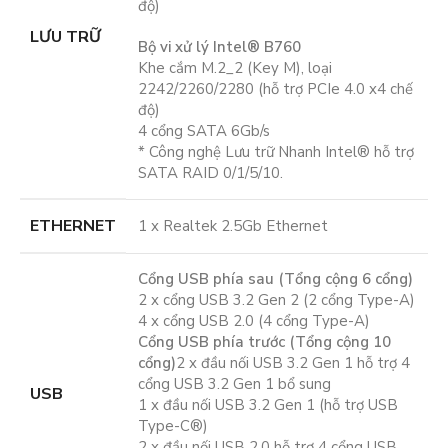
độ)
LƯU TRỮ
Bộ vi xử lý Intel® B760
Khe cắm M.2_2 (Key M), loại
2242/2260/2280 (hỗ trợ PCIe 4.0 x4 chế
độ)
4 cổng SATA 6Gb/s
* Công nghệ Lưu trữ Nhanh Intel® hỗ trợ
SATA RAID 0/1/5/10.
ETHERNET
1 x Realtek 2.5Gb Ethernet
Cổng USB phía sau (Tổng cộng 6 cổng)
2 x cổng USB 3.2 Gen 2 (2 cổng Type-A)
4 x cổng USB 2.0 (4 cổng Type-A)
Cổng USB phía trước (Tổng cộng 10
cổng)
2 x đầu nối USB 3.2 Gen 1 hỗ trợ 4
cổng USB 3.2 Gen 1 bổ sung
USB
1 x đầu nối USB 3.2 Gen 1 (hỗ trợ USB
Type-C®)
2 x đầu nối USB 2.0 hỗ trợ 4 cổng USB