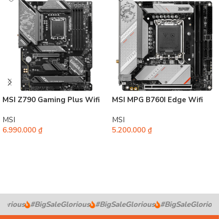
MSI Z790 Gaming Plus Wifi
MSI MPG B760I Edge Wifi
MSI
MSI
6.990.000
₫
5.200.000
₫
Thêm vào giỏ hàng
Thêm vào giỏ hàng
rious
#BigSaleGlorious
#BigSaleGlorious
#BigSaleGlorious