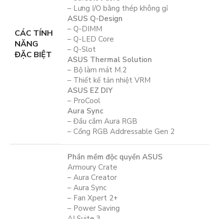
– Lưng I/O bằng thép không gỉ
ASUS Q-Design
– Q-DIMM
CÁC TÍNH
– Q-LED Core
NĂNG
– Q-Slot
ĐẶC BIỆT
ASUS Thermal Solution
– Bộ làm mát M.2
– Thiết kế tản nhiệt VRM
ASUS EZ DIY
– ProCool
Aura Sync
– Đầu cắm Aura RGB
– Cổng RGB Addressable Gen 2
Phần mềm độc quyền ASUS
Armoury Crate
– Aura Creator
– Aura Sync
– Fan Xpert 2+
– Power Saving
AI Suite 3