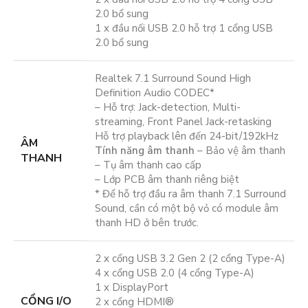
2.0 bổ sung
1 x đầu nối USB 2.0 hỗ trợ 1 cổng USB
2.0 bổ sung
Realtek 7.1 Surround Sound High
Definition Audio CODEC*
– Hỗ trợ: Jack-detection, Multi-
streaming, Front Panel Jack-retasking
Hỗ trợ playback lên đến 24-bit/192kHz
ÂM
Tính năng âm thanh
– Bảo vệ âm thanh
THANH
– Tụ âm thanh cao cấp
– Lớp PCB âm thanh riêng biệt
* Để hỗ trợ đầu ra âm thanh 7.1 Surround
Sound, cần có một bộ vỏ có module âm
thanh HD ở bên trước.
2 x cổng USB 3.2 Gen 2 (2 cổng Type-A)
4 x cổng USB 2.0 (4 cổng Type-A)
1 x DisplayPort
CỔNG I/O
2 x cổng HDMI®