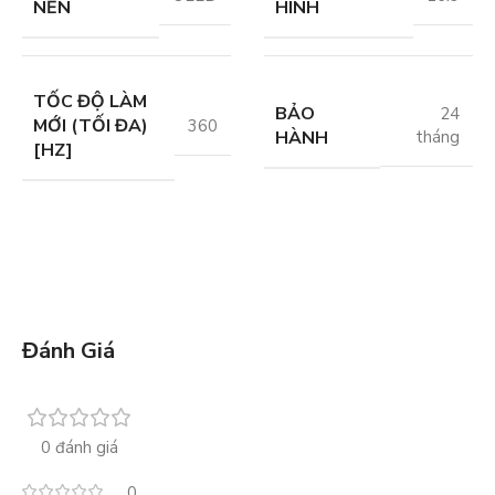
NỀN
HÌNH
TỐC ĐỘ LÀM
BẢO
24
MỚI (TỐI ĐA)
360
HÀNH
tháng
[HZ]
Đánh Giá
0 đánh giá
0