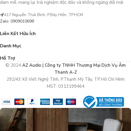
đam mê, mang lại trải nghiệm độc đáo và không ngừng đổi mới.
417 Nguyễn Thái Bình, P.Bảy Hiền, TP.HCM
Zalo: 0909010698
Liên Kết Hữu Ích
Danh Mục
Hỗ Trợ
© 2024
AZ Audio | Công ty TNHH Thương Mại Dịch Vụ Âm
Thanh A-Z
292/43 Xô Viết Nghệ Tĩnh, P.Thạnh Mỹ Tây, TP.Hồ Chí Minh
MST: 0313199464