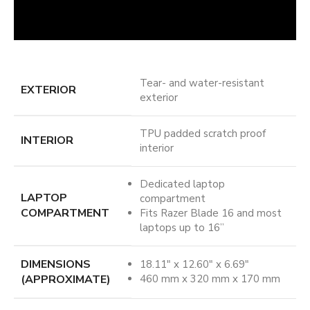
Tear- and water-resistant
EXTERIOR
exterior
TPU padded scratch proof
INTERIOR
interior
Dedicated laptop
LAPTOP
compartment
COMPARTMENT
Fits Razer Blade 16 and most
laptops up to 16”
DIMENSIONS
18.11″ x 12.60″ x 6.69″
(APPROXIMATE)
460 mm x 320 mm x 170 mm