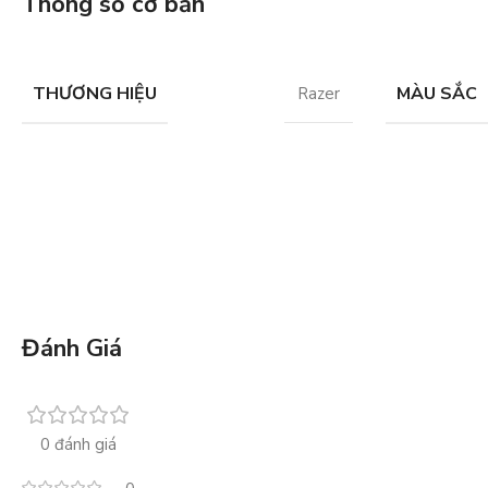
Thông số cơ bản
THƯƠNG HIỆU
MÀU SẮC
Razer
Đánh Giá
0 đánh giá