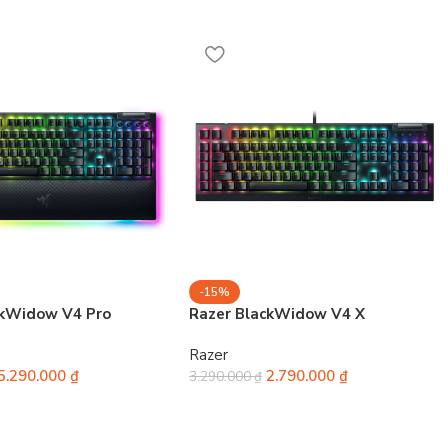
-15%
ckWidow V4 Pro
Razer BlackWidow V4 X
Razer
5.290.000
₫
2.790.000
₫
3.290.000
₫