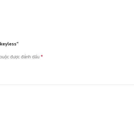
keyless”
*
 buộc được đánh dấu