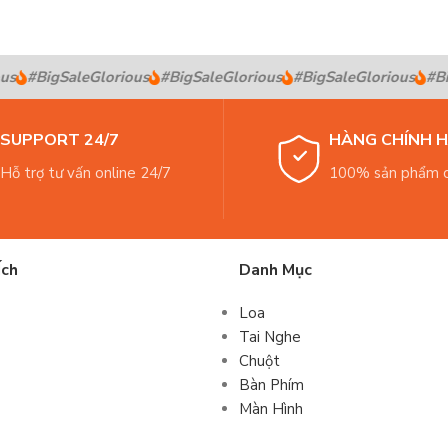
s
#BigSaleGlorious
#BigSaleGlorious
#BigSaleGlorious
#Big
SUPPORT 24/7
HÀNG CHÍNH 
Hỗ trợ tư vấn online 24/7
100% sản phẩm c
Ích
Danh Mục
Loa
Tai Nghe
Chuột
Bàn Phím
Màn Hình