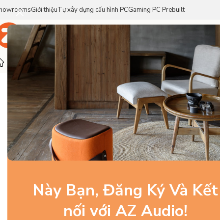
howrooms
Giới thiệu
Tự xây dựng cấu hình PC
Gaming PC Prebuilt
Trang Chủ
Sản Phẩm
Thương Hiệu
Trang chủ
/
Gaming Gear
/
Bàn Phím
/
Bàn phím gaming
/
Razer
Này Bạn, Đăng Ký Và Kết
nối với AZ Audio!