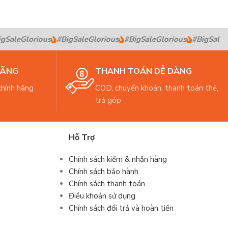
SaleGlorious
#BigSaleGlorious
#BigSaleGlorious
#BigSaleGlo
HÃNG
THANH TOÁN DỄ DÀNG
hính hãng
COD, chuyển khoản, thanh toán thẻ,
trả góp
Hỗ Trợ
Chính sách kiểm & nhận hàng
Chính sách bảo hành
Chính sách thanh toán
Điều khoản sử dụng
Chính sách đổi trả và hoàn tiền