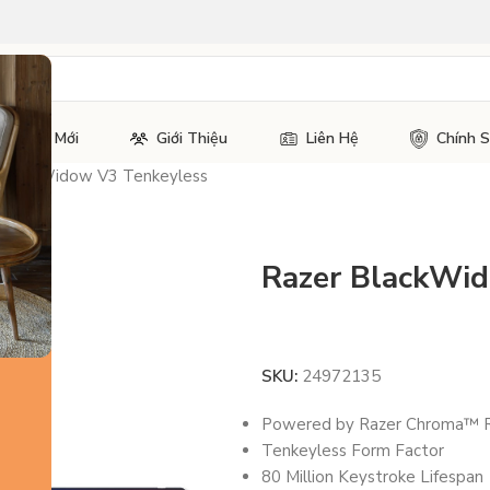
Tin Tức Mới
Giới Thiệu
Liên Hệ
Chính 
 BlackWidow V3 Tenkeyless
Razer BlackWi
SKU:
24972135
Powered by Razer Chroma™
Tenkeyless Form Factor
80 Million Keystroke Lifespan