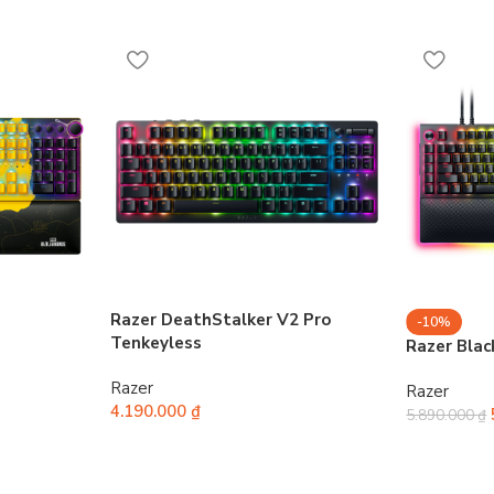
Razer DeathStalker V2 Pro
-10%
Tenkeyless
Razer Bla
Razer
Razer
4.190.000
₫
5.890.000
₫