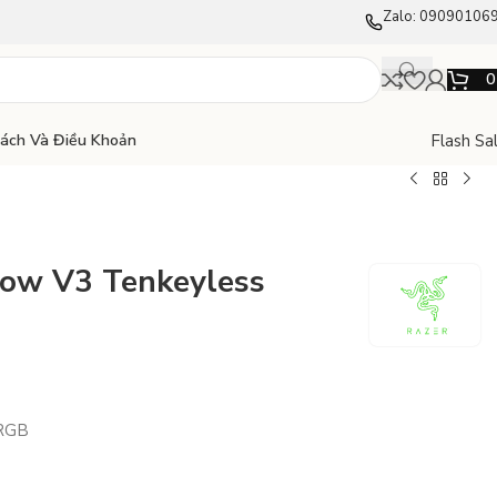
Zalo: 09090106
Flash Sa
Sách Và Điều Khoản
dow V3 Tenkeyless
 RGB