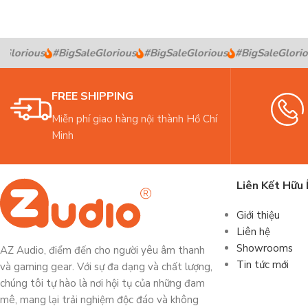
lorious
#BigSaleGlorious
#BigSaleGlorious
#BigSaleGloriou
FREE SHIPPING
Miễn phí giao hàng nội thành Hồ Chí
Minh
Liên Kết Hữu 
Giới thiệu
Liên hệ
Showrooms
AZ Audio, điểm đến cho người yêu âm thanh
Tin tức mới
và gaming gear. Với sự đa dạng và chất lượng,
chúng tôi tự hào là nơi hội tụ của những đam
mê, mang lại trải nghiệm độc đáo và không