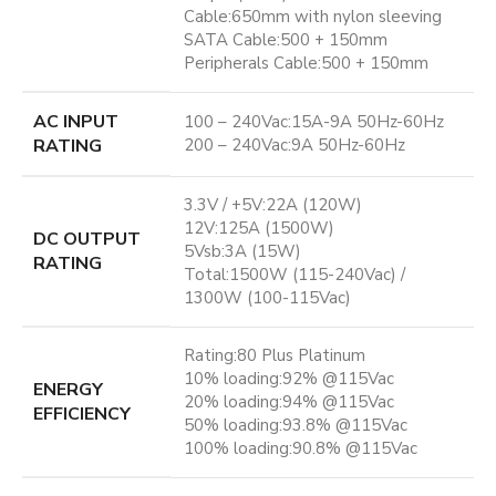
Cable:650mm with nylon sleeving
SATA Cable:500 + 150mm
Peripherals Cable:500 + 150mm
AC INPUT
100 – 240Vac:15A-9A 50Hz-60Hz
RATING
200 – 240Vac:9A 50Hz-60Hz
3.3V / +5V:22A (120W)
12V:125A (1500W)
DC OUTPUT
5Vsb:3A (15W)
RATING
Total:1500W (115-240Vac) /
1300W (100-115Vac)
Rating:80 Plus Platinum
10% loading:92% @115Vac
ENERGY
20% loading:94% @115Vac
EFFICIENCY
50% loading:93.8% @115Vac
100% loading:90.8% @115Vac