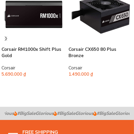
Corsair RM1000x Shift Plus
Corsair CX650 80 Plus
Gold
Bronze
Corsair
Corsair
5.690.000
₫
1.490.000
₫
Thêm vào giỏ hàng
Thêm vào giỏ hàng
rious
#BigSaleGlorious
#BigSaleGlorious
#BigSaleGlorious
FREE SHIPPING