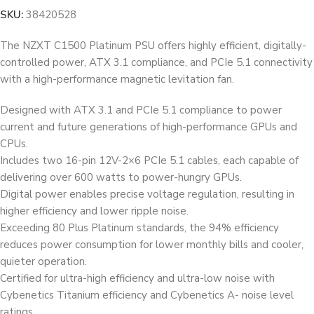
SKU:
38420528
The NZXT C1500 Platinum PSU offers highly efficient, digitally-
controlled power, ATX 3.1 compliance, and PCIe 5.1 connectivity
with a high-performance magnetic levitation fan.
Designed with ATX 3.1 and PCIe 5.1 compliance to power
current and future generations of high-performance GPUs and
CPUs.
Includes two 16-pin 12V-2×6 PCIe 5.1 cables, each capable of
delivering over 600 watts to power-hungry GPUs.
Digital power enables precise voltage regulation, resulting in
higher efficiency and lower ripple noise.
Exceeding 80 Plus Platinum standards, the 94% efficiency
reduces power consumption for lower monthly bills and cooler,
quieter operation.
Certified for ultra-high efficiency and ultra-low noise with
Cybenetics Titanium efficiency and Cybenetics A- noise level
ratings.