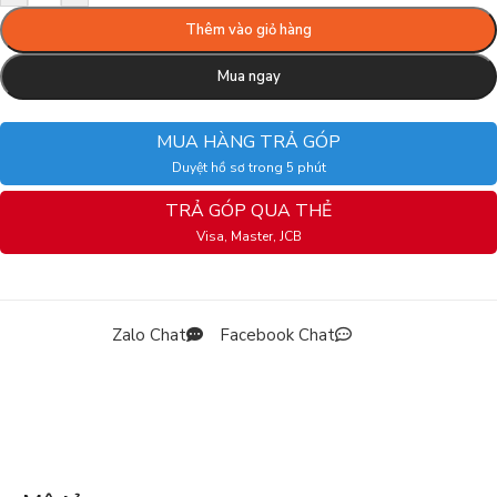
Thêm vào giỏ hàng
Mua ngay
MUA HÀNG TRẢ GÓP
Duyệt hồ sơ trong 5 phút
TRẢ GÓP QUA THẺ
Visa, Master, JCB
Zalo Chat
Facebook Chat