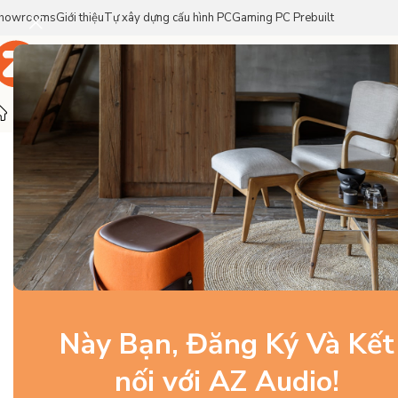
howrooms
Giới thiệu
Tự xây dựng cấu hình PC
Gaming PC Prebuilt
Trang Chủ
Sản Phẩm
Thương Hiệu
Trang chủ
/
Linh Kiện PC Gaming
/
HDD/SSD
/
MSI SPATIUM M4
SOLD OUT
Này Bạn, Đăng Ký Và Kết
nối với AZ Audio!