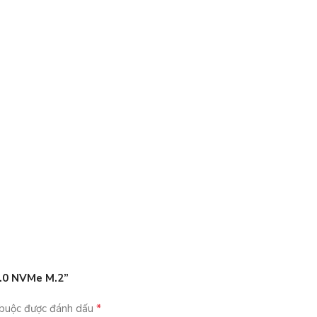
4.0 NVMe M.2”
*
 buộc được đánh dấu