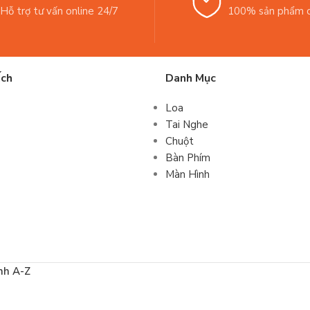
Hỗ trợ tư vấn online 24/7
100% sản phẩm c
Ích
Danh Mục
Loa
Tai Nghe
Chuột
Bàn Phím
Màn Hình
nh A-Z