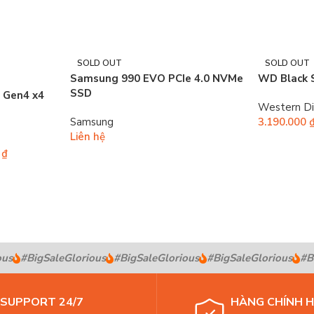
SOLD OUT
SOLD OUT
Samsung 990 EVO PCIe 4.0 NVMe
WD Black
SSD
 Gen4 x4
Western Di
Samsung
3.190.000
Liên hệ
0
₫
s
#BigSaleGlorious
#BigSaleGlorious
#BigSaleGlorious
#Big
SUPPORT 24/7
HÀNG CHÍNH 