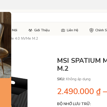
Tin Tức Mới
Giới Thiệu
Liên Hệ
Chính 
50 PCIe 4.0 NVMe M.2
MSI SPATIUM M
M.2
SKU:
Không áp dụng
2.490.000
₫
–
BỘ NHỚ LƯU TRỮ