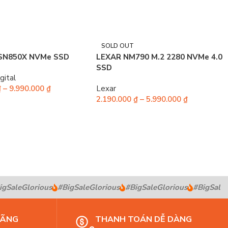
SOLD OUT
 SN850X NVMe SSD
LEXAR NM790 M.2 2280 NVMe 4.0
SSD
gital
₫
–
9.990.000
₫
Lexar
2.190.000
₫
–
5.990.000
₫
SaleGlorious
#BigSaleGlorious
#BigSaleGlorious
#BigSaleGl
HÃNG
THANH TOÁN DỄ DÀNG