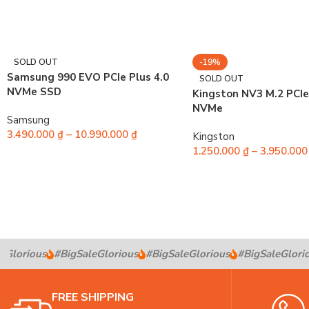
SOLD OUT
-19%
Samsung 990 EVO PCIe Plus 4.0
SOLD OUT
NVMe SSD
Kingston NV3 M.2 PCIe
NVMe
Samsung
3.490.000
₫
–
10.990.000
₫
Kingston
1.250.000
₫
–
3.950.00
Glorious
#BigSaleGlorious
#BigSaleGlorious
#BigSaleGloriou
FREE SHIPPING