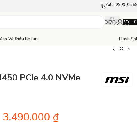
Zalo: 09090106
Flash Sa
Sách Và Điều Khoản
450 PCIe 4.0 NVMe
3.490.000
₫