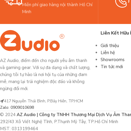
Miễn phí giao hàng nội thành Hồ Chí
Minh
Liên Kết Hữu 
Giới thiệu
Liên hệ
Showrooms
AZ Audio, điểm đến cho người yêu âm thanh
Tin tức mới
và gaming gear. Với sự đa dạng và chất lượng,
chúng tôi tự hào là nơi hội tụ của những đam
mê, mang lại trải nghiệm độc đáo và không
ngừng đổi mới.
417 Nguyễn Thái Bình, P.Bảy Hiền, TP.HCM
Zalo: 0909010698
© 2024
AZ Audio | Công ty TNHH Thương Mại Dịch Vụ Âm Tha
292/43 Xô Viết Nghệ Tĩnh, P.Thạnh Mỹ Tây, TP.Hồ Chí Minh
MST: 0313199464