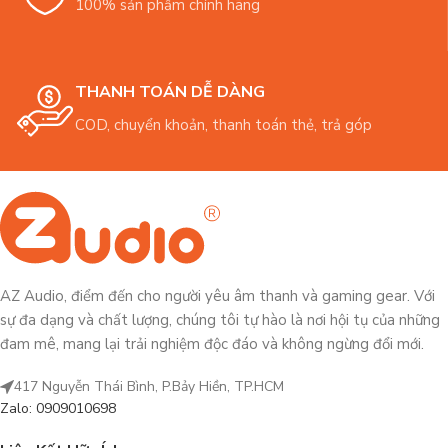
100% sản phẩm chính hãng
THANH TOÁN DỄ DÀNG
COD, chuyển khoản, thanh toán thẻ, trả góp
AZ Audio, điểm đến cho người yêu âm thanh và gaming gear. Với
sự đa dạng và chất lượng, chúng tôi tự hào là nơi hội tụ của những
đam mê, mang lại trải nghiệm độc đáo và không ngừng đổi mới.
417 Nguyễn Thái Bình, P.Bảy Hiền, TP.HCM
Zalo: 0909010698