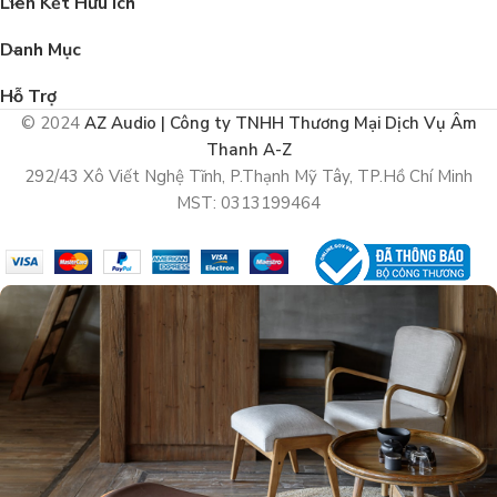
Liên Kết Hữu Ích
Danh Mục
Hỗ Trợ
© 2024
AZ Audio | Công ty TNHH Thương Mại Dịch Vụ Âm
Thanh A-Z
292/43 Xô Viết Nghệ Tĩnh, P.Thạnh Mỹ Tây, TP.Hồ Chí Minh
MST: 0313199464