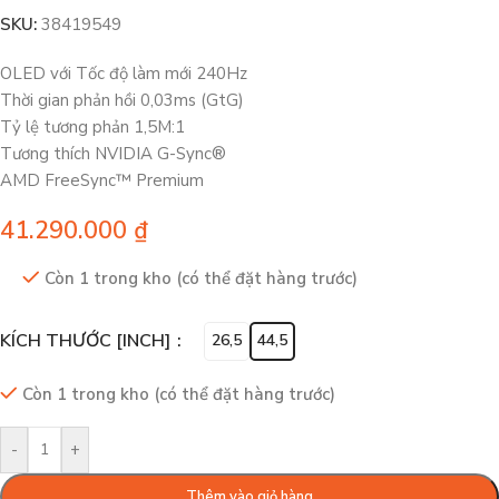
SKU:
38419549
OLED với Tốc độ làm mới 240Hz
Thời gian phản hồi 0,03ms (GtG)
Tỷ lệ tương phản 1,5M:1
Tương thích NVIDIA G-Sync®
AMD FreeSync™ Premium
41.290.000
₫
Còn 1 trong kho (có thể đặt hàng trước)
KÍCH THƯỚC [INCH]
26,5
44,5
Còn 1 trong kho (có thể đặt hàng trước)
-
+
Thêm vào giỏ hàng