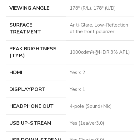
VIEWING ANGLE
178º (R/L), 178º (U/D)
SURFACE
Anti-Glare, Low-Reflection
TREATMENT
of the front polarizer
PEAK BRIGHTNESS
1000cd/m²(@HDR 3% APL)
(TYP.)
HDMI
Yes x 2
DISPLAYPORT
Yes x 1
HEADPHONE OUT
4-pole (Sound+Mic)
USB UP-STREAM
Yes (1ea/ver3.0)
USB DOWN-STREAM
Yes (2ea/ver3.0)