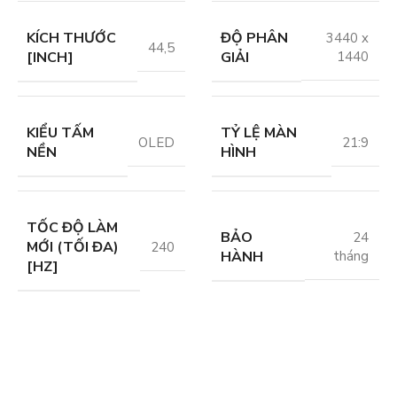
KÍCH THƯỚC
ĐỘ PHÂN
3440 x
44,5
[INCH]
GIẢI
1440
KIỂU TẤM
TỶ LỆ MÀN
OLED
21:9
NỀN
HÌNH
TỐC ĐỘ LÀM
BẢO
24
MỚI (TỐI ĐA)
240
HÀNH
tháng
[HZ]