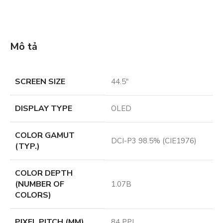
Mô tả
SCREEN SIZE
44.5″
DISPLAY TYPE
OLED
COLOR GAMUT
DCI-P3 98.5% (CIE1976)
(TYP.)
COLOR DEPTH
(NUMBER OF
1.07B
COLORS)
PIXEL PITCH (MM)
84 PPI