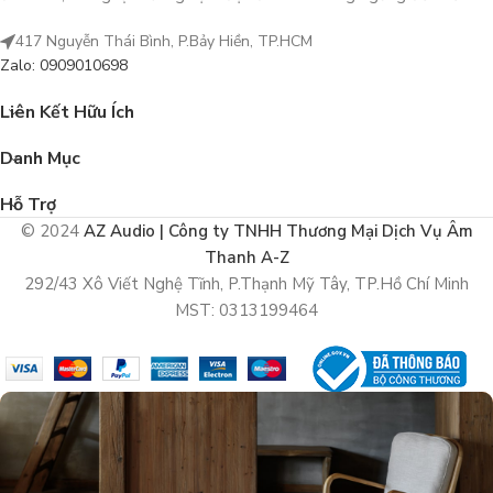
417 Nguyễn Thái Bình, P.Bảy Hiền, TP.HCM
Zalo: 0909010698
Liên Kết Hữu Ích
Danh Mục
Hỗ Trợ
© 2024
AZ Audio | Công ty TNHH Thương Mại Dịch Vụ Âm
Thanh A-Z
292/43 Xô Viết Nghệ Tĩnh, P.Thạnh Mỹ Tây, TP.Hồ Chí Minh
MST: 0313199464