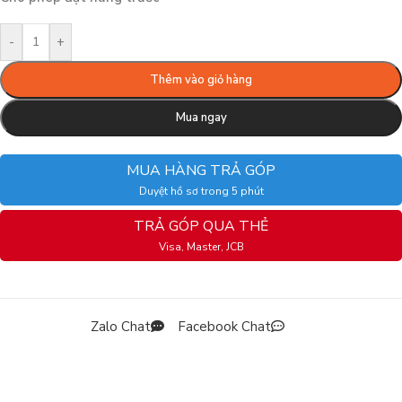
-
+
Thêm vào giỏ hàng
Mua ngay
MUA HÀNG TRẢ GÓP
Duyệt hồ sơ trong 5 phút
TRẢ GÓP QUA THẺ
Visa, Master, JCB
Zalo Chat
Facebook Chat