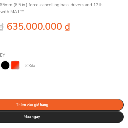
5mm (6.5 in.) force-cancelling bass drivers and 12th
y with MAT™.
₫
635.000.000
₫
EY
Xóa
Thêm vào giỏ hàng
Mua ngay