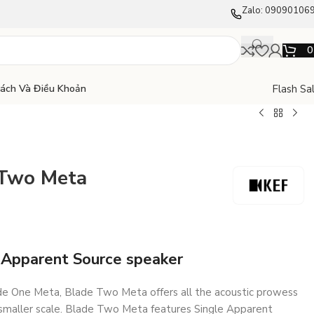
Zalo: 09090106
Flash Sa
Sách Và Điều Khoản
 Two Meta
 Apparent Source speaker
e One Meta, Blade Two Meta offers all the acoustic prowess
y smaller scale. Blade Two Meta features Single Apparent