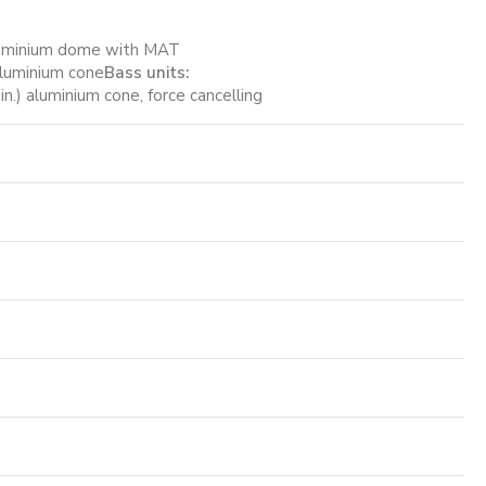
aluminium dome with MAT
aluminium cone
Bass units:
in.) aluminium cone, force cancelling