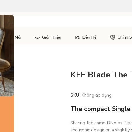
Tin Tức Mới
Giới Thiệu
Liên Hệ
Chính 
KEF Blade The
SKU:
Không áp dụng
The compact Single
Sharing the same DNA as Blad
and iconic design on a slightl