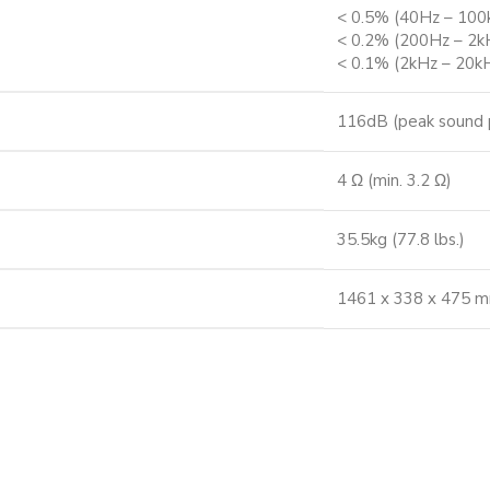
< 0.5% (40Hz – 100
< 0.2% (200Hz – 2k
< 0.1% (2kHz – 20k
116dB (peak sound p
4 Ω (min. 3.2 Ω)
35.5kg (77.8 lbs.)
1461 x 338 x 475 mm 