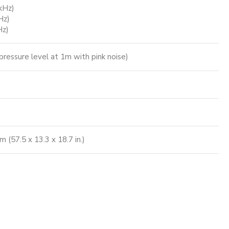
kHz)
Hz)
Hz)
ressure level at 1m with pink noise)
(57.5 x 13.3 x 18.7 in.)