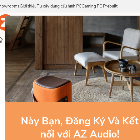
howrooms
Giới thiệu
Tự xây dựng cấu hình PC
Gaming PC Prebuilt
Trang Chủ
Sản Phẩm
Thương Hiệu
Trang chủ
/
Loa
/
Loa Cao Cấp
/
KEF Blade The Two Meta
-20%
Này Bạn, Đăng Ký Và Kết
nối với AZ Audio!