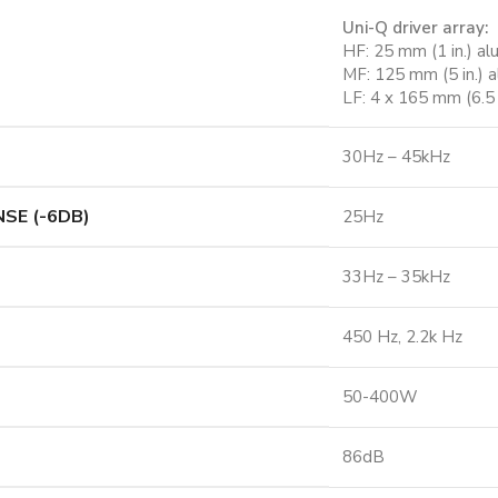
Uni-Q driver array:
HF: 25 mm (1 in.) 
MF: 125 mm (5 in.) 
LF: 4 x 165 mm (6.5 
30Hz – 45kHz
SE (-6DB)
25Hz
33Hz – 35kHz
450 Hz, 2.2k Hz
50-400W
86dB