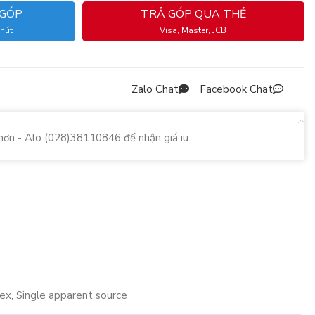
 GÓP
TRẢ GÓP QUA THẺ
phút
Visa, Master, JCB
Zalo Chat
Facebook Chat
hơn - Alo (028)38110846 để nhận giá iu.
ex, Single apparent source