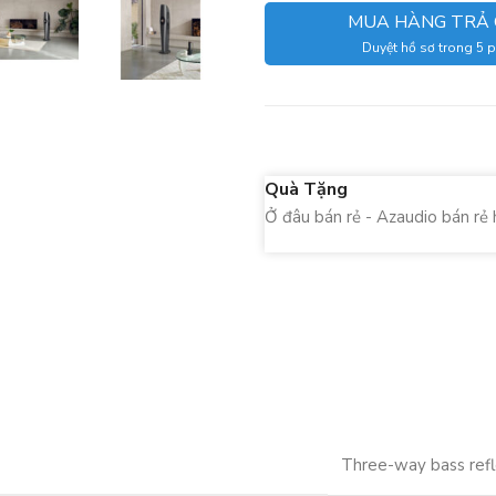
MUA HÀNG TRẢ
Duyệt hồ sơ trong 5 
Quà Tặng
Ở đâu bán rẻ - Azaudio bán rẻ 
Three-way bass refl