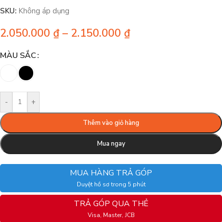
SKU:
Không áp dụng
2.050.000
₫
–
2.150.000
₫
MÀU SẮC
-
+
Thêm vào giỏ hàng
Mua ngay
MUA HÀNG TRẢ GÓP
Duyệt hồ sơ trong 5 phút
TRẢ GÓP QUA THẺ
Visa, Master, JCB