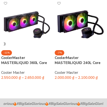
-11%
-7%
CoolerMaster
CoolerMaster
MASTERLIQUID 360L Core
MASTERLIQUID 240L Core
ARGB
ARGB
Cooler Master
Cooler Master
2.550.000
₫
–
2.650.000
₫
2.000.000
₫
–
2.100.000
₫
Chọn
Chọn
lorious
#BigSaleGlorious
#BigSaleGlorious
#BigSaleGloriou