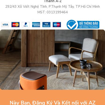
Thanh A-Z
292/43 Xô Viết Nghệ Tĩnh, P.Thạnh Mỹ Tây, TP.Hồ Chí Minh
MST: 0313199464
Này Bạn, Đăng Ký Và Kết nối với AZ