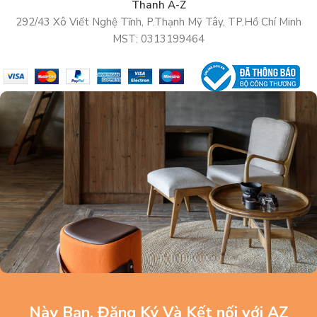
Thanh A-Z
292/43 Xô Viết Nghệ Tĩnh, P.Thạnh Mỹ Tây, TP.Hồ Chí Minh
MST: 0313199464
Này Bạn, Đăng Ký Và Kết nối với AZ