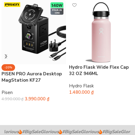
Hydro Flask Wide Flex Cap
-20%
32 OZ 946ML
PISEN PRO Aurora Desktop
MagStation KF27
Hydro Flask
1.480.000
₫
Pisen
3.990.000
₫
4.990.000
₫
Chọn
Chọn
Glorious
#BigSaleGlorious
#BigSaleGlorious
#BigSaleGloriou