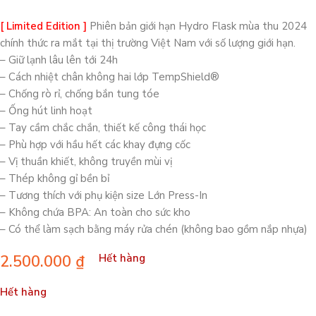
[ Limited Edition ]
Phiên bản giới hạn Hydro Flask mùa thu 2024
chính thức ra mắt tại thị trường Việt Nam với số lượng giới hạn.
– Giữ lạnh lâu lên tới 24h
– Cách nhiệt chân không hai lớp TempShield®️
– Chống rò rỉ, chống bắn tung tóe
– Ống hút linh hoạt
– Tay cầm chắc chắn, thiết kế công thái học
– Phù hợp với hầu hết các khay đựng cốc
– Vị thuần khiết, không truyền mùi vị
– Thép không gỉ bền bỉ
– Tương thích với phụ kiện size Lớn Press-In
– Không chứa BPA: An toàn cho sức kho
– Có thể làm sạch bằng máy rửa chén (không bao gồm nắp nhựa)
2.500.000
₫
Hết hàng
Hết hàng