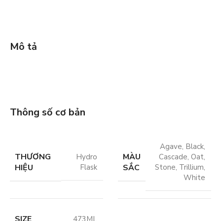
Mô tả
Thông số cơ bản
Agave
,
Black
,
THƯƠNG
MÀU
Hydro
Cascade
,
Oat
,
HIỆU
SẮC
Flask
Stone
,
Trillium
,
White
SIZE
473ML