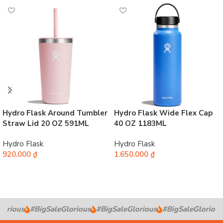
Hydro Flask Around Tumbler
Hydro Flask Wide Flex Cap
Straw Lid 20 OZ 591ML
40 OZ 1183ML
Hydro Flask
Hydro Flask
920.000
₫
1.650.000
₫
Chọn
Chọn
orious
#BigSaleGlorious
#BigSaleGlorious
#BigSaleGlorious