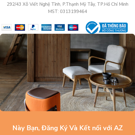
292/43 Xô Viết Nghệ Tĩnh, P.Thạnh Mỹ Tây, TP.Hồ Chí Minh
MST: 0313199464
Này Bạn, Đăng Ký Và Kết nối với AZ