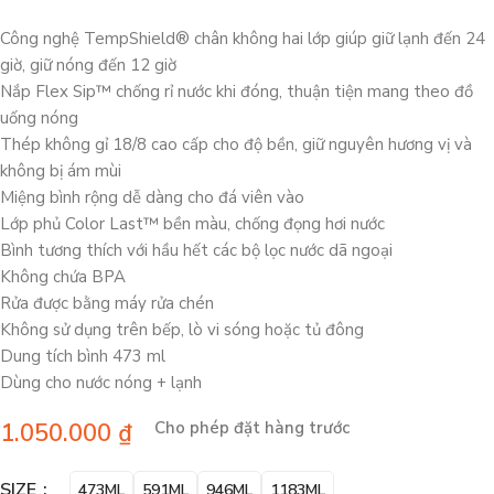
Công nghệ TempShield®️ chân không hai lớp giúp giữ lạnh đến 24
giờ, giữ nóng đến 12 giờ
Nắp Flex Sip™ chống rỉ nước khi đóng, thuận tiện mang theo đồ
uống nóng
Thép không gỉ 18/8 cao cấp cho độ bền, giữ nguyên hương vị và
không bị ám mùi
Miệng bình rộng dễ dàng cho đá viên vào
Lớp phủ Color Last™ bền màu, chống đọng hơi nước
Bình tương thích với hầu hết các bộ lọc nước dã ngoại
Không chứa BPA
Rửa được bằng máy rửa chén
Không sử dụng trên bếp, lò vi sóng hoặc tủ đông
Dung tích bình 473 ml
Dùng cho nước nóng + lạnh
1.050.000
₫
Cho phép đặt hàng trước
SIZE
473ML
591ML
946ML
1183ML