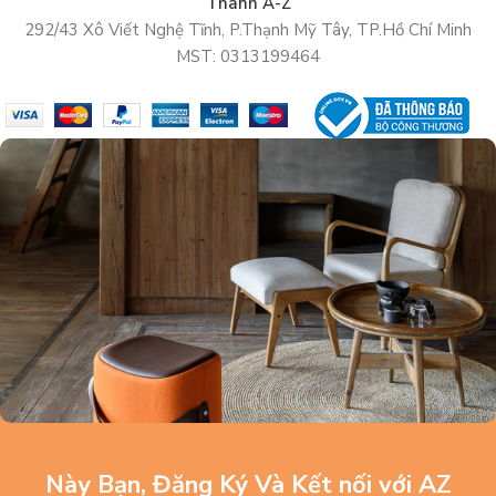
Thanh A-Z
292/43 Xô Viết Nghệ Tĩnh, P.Thạnh Mỹ Tây, TP.Hồ Chí Minh
MST: 0313199464
Này Bạn, Đăng Ký Và Kết nối với AZ