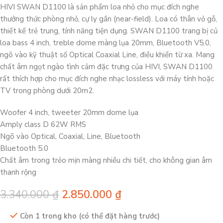
HIVI SWAN D1100 là sản phẩm loa nhỏ cho mục đích nghe
thưởng thức phòng nhỏ, cự ly gần (near-field). Loa có thân vỏ gỗ,
thiết kế trẻ trung, tính năng tiện dụng. SWAN D1100 trang bị củ
loa bass 4 inch, treble dome màng lụa 20mm, Bluetooth V5.0,
ngõ vào kỹ thuật số Optical Coaxial Line, điều khiển từ xa. Mang
chất âm ngọt ngào tình cảm đặc trưng của HIVI, SWAN D1100
rất thích hợp cho mục đích nghe nhạc lossless với máy tính hoặc
TV trong phòng dưới 20m2.
Woofer 4 inch, tweeter 20mm dome lụa
Amply class D 62W RMS
Ngõ vào Optical, Coaxial, Line, Bluetooth
Bluetooth 5.0
Chất âm trong trẻo mịn màng nhiều chi tiết, cho không gian âm
thanh rộng
3.340.000
₫
2.850.000
₫
Còn 1 trong kho (có thể đặt hàng trước)