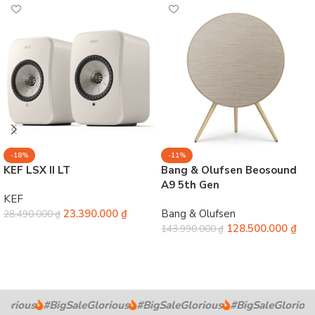
-18%
-11%
KEF LSX II LT
Bang & Olufsen Beosound
A9 5th Gen
KEF
23.390.000
₫
Bang & Olufsen
28.490.000
₫
128.500.000
₫
143.990.000
₫
Chọn
Chọn
rious
#BigSaleGlorious
#BigSaleGlorious
#BigSaleGlorious