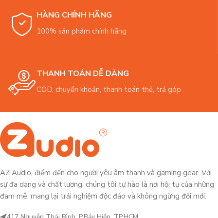
HÀNG CHÍNH HÃNG
100% sản phẩm chính hãng
THANH TOÁN DỄ DÀNG
COD, chuyển khoản, thanh toán thẻ, trả góp
AZ Audio, điểm đến cho người yêu âm thanh và gaming gear. Với
sự đa dạng và chất lượng, chúng tôi tự hào là nơi hội tụ của những
đam mê, mang lại trải nghiệm độc đáo và không ngừng đổi mới.
417 Nguyễn Thái Bình, P.Bảy Hiền, TP.HCM