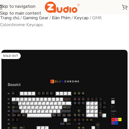
Skip to navigation
Skip to main content
Trang chủ
/
Gaming Gear
/
Bàn Phím
/
Keycap
/
GMK
Colorchrome Keycaps
SOLD OUT