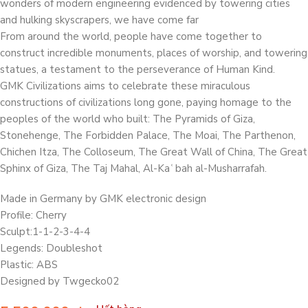
wonders of modern engineering evidenced by towering cities
and hulking skyscrapers, we have come far
From around the world, people have come together to
construct incredible monuments, places of worship, and towering
statues, a testament to the perseverance of Human Kind.
GMK Civilizations aims to celebrate these miraculous
constructions of civilizations long gone, paying homage to the
peoples of the world who built: The Pyramids of Giza,
Stonehenge, The Forbidden Palace, The Moai, The Parthenon,
Chichen Itza, The Colloseum, The Great Wall of China, The Great
Sphinx of Giza, The Taj Mahal, Al-Kaʿbah al-Musharrafah.
Made in Germany by GMK electronic design
Profile: Cherry
Sculpt:1-1-2-3-4-4
Legends: Doubleshot
Plastic: ABS
Designed by Twgecko02