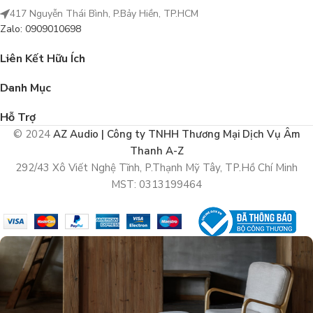
417 Nguyễn Thái Bình, P.Bảy Hiền, TP.HCM
Zalo: 0909010698
Liên Kết Hữu Ích
Danh Mục
Hỗ Trợ
© 2024
AZ Audio | Công ty TNHH Thương Mại Dịch Vụ Âm
Thanh A-Z
292/43 Xô Viết Nghệ Tĩnh, P.Thạnh Mỹ Tây, TP.Hồ Chí Minh
MST: 0313199464