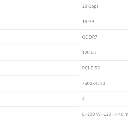
28 Gbps
16 GB
GDDR7
128 bit
PCI-E 5.0
7680×4320
4
L=208 W=120 H=40 