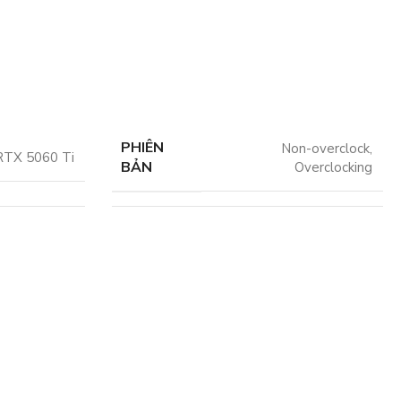
PHIÊN
Non-overclock
,
RTX 5060 Ti
BẢN
Overclocking