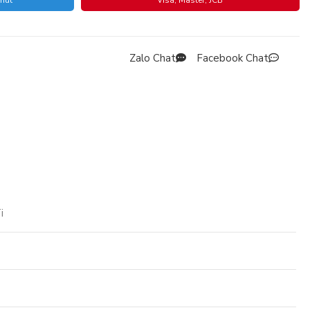
phút
Visa, Master, JCB
Zalo Chat
Facebook Chat
i