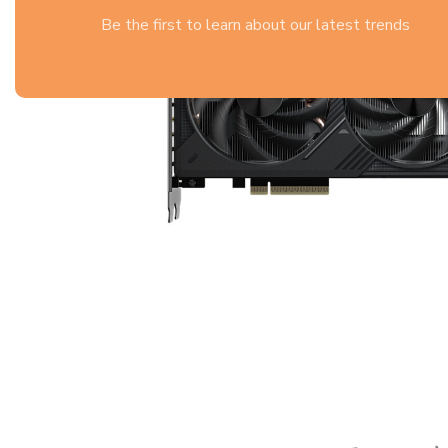
Be the first to learn about our latest trends