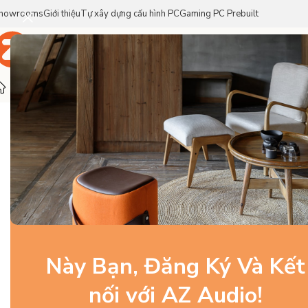
howrooms
Giới thiệu
Tự xây dựng cấu hình PC
Gaming PC Prebuilt
Trang Chủ
Sản Phẩm
Thương Hiệu
Trang chủ
/
Linh Kiện PC Gaming
/
Card đồ họa
/
Gigabyte RTX
Này Bạn, Đăng Ký Và Kết
nối với AZ Audio!