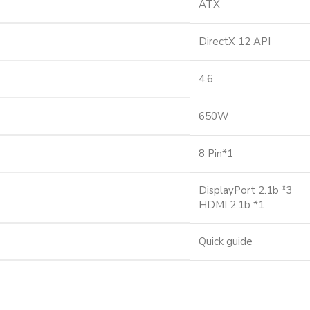
ATX
DirectX 12 API
4.6
650W
8 Pin*1
DisplayPort 2.1b *3
HDMI 2.1b *1
Quick guide