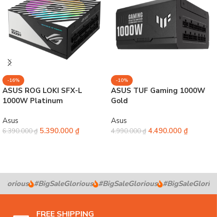
-16%
-10%
ASUS ROG LOKI SFX-L
ASUS TUF Gaming 1000W
1000W Platinum
Gold
Asus
Asus
5.390.000
₫
4.490.000
₫
6.390.000
₫
4.990.000
₫
Thêm vào giỏ hàng
Thêm vào giỏ hàng
lorious
#BigSaleGlorious
#BigSaleGlorious
#BigSaleGloriou
FREE SHIPPING