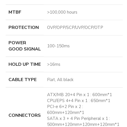
MTBF
>100,000 hours
PROTECTION
OVP/OPP/SCP/UVP/OCP/OTP
POWER
100-150ms
GOOD SIGNAL
HOLD UP TIME
>16ms
CABLE TYPE
Flat, All black
ATX/MB 20+4 Pin x 1 : 600mm*1
CPU/EPS 4+4 Pin x 1 : 650mm*1
PCI-e 6+2 Pin x 2 :
600mm+120mm*1
CONNECTORS
SATA x 3 + 4 Pin Peripheral x 1 :
500mm+120mm+120mm+120mm*1